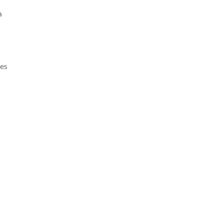
à
ues