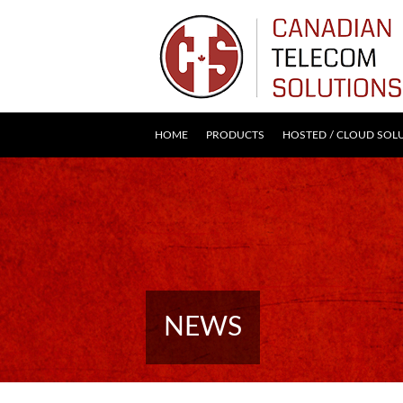
HOME
PRODUCTS
HOSTED / CLOUD SOL
NEWS