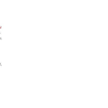
r
s
u.
t,