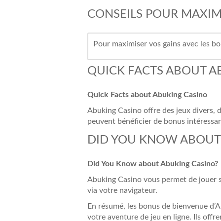
CONSEILS POUR MAXIM
Pour maximiser vos gains avec les bo
QUICK FACTS ABOUT A
Quick Facts about Abuking Casino
Abuking Casino offre des jeux divers, d
peuvent bénéficier de bonus intéressan
DID YOU KNOW ABOUT
Did You Know about Abuking Casino?
Abuking Casino vous permet de jouer sa
via votre navigateur.
En résumé, les bonus de bienvenue d’
votre aventure de jeu en ligne. Ils of