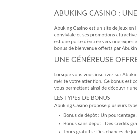
ABUKING CASINO : UNE
Abuking Casino est un site de jeux en 
conviviale et ses promotions attractiv
est une porte d’entrée vers une expérie
bonus de bienvenue offerts par Abukin
UNE GÉNÉREUSE OFFRE
Lorsque vous vous inscrivez sur Abukin
mérite votre attention. Ce bonus est c
vous permettant ainsi de découvrir une
LES TYPES DE BONUS
Abuking Casino propose plusieurs type
Bonus de dépôt : Un pourcentage 
Bonus sans dépôt : Des crédits grat
Tours gratuits : Des chances de j