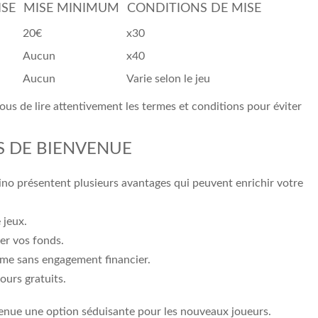
ISE
MISE MINIMUM
CONDITIONS DE MISE
20€
x30
Aucun
x40
Aucun
Varie selon le jeu
us de lire attentivement les termes et conditions pour éviter
S DE BIENVENUE
no présentent plusieurs avantages qui peuvent enrichir votre
 jeux.
er vos fonds.
orme sans engagement financier.
ours gratuits.
enue une option séduisante pour les nouveaux joueurs.