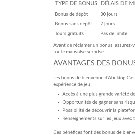
TYPE DE BONUS
DÉLAIS DE M
Bonus de dépôt
30 jours
Bonus sans dépôt
7 jours
Tours gratuits
Pas de limite
Avant de réclamer un bonus, assurez-vo
toute mauvaise surprise.
AVANTAGES DES BONU
Les bonus de bienvenue d’Abuking Casi
expérience de jeu :
Accès à une plus grande variété de
Opportunités de gagner sans risqu
Possibilité de découvrir la platef
Renseignements sur les jeux avec t
Ces bénéfices font des bonus de bienv