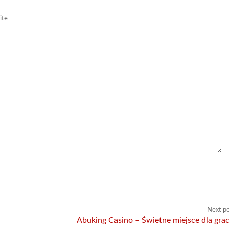
ite
Next po
Abuking Casino – Świetne miejsce dla gra