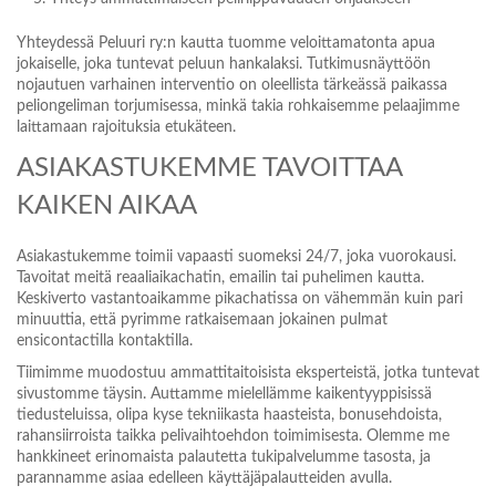
Yhteydessä Peluuri ry:n kautta tuomme veloittamatonta apua
jokaiselle, joka tuntevat peluun hankalaksi. Tutkimusnäyttöön
nojautuen varhainen interventio on oleellista tärkeässä paikassa
peliongeliman torjumisessa, minkä takia rohkaisemme pelaajimme
laittamaan rajoituksia etukäteen.
ASIAKASTUKEMME TAVOITTAA
KAIKEN AIKAA
Asiakastukemme toimii vapaasti suomeksi 24/7, joka vuorokausi.
Tavoitat meitä reaaliaikachatin, emailin tai puhelimen kautta.
Keskiverto vastantoaikamme pikachatissa on vähemmän kuin pari
minuuttia, että pyrimme ratkaisemaan jokainen pulmat
ensicontactilla kontaktilla.
Tiimimme muodostuu ammattitaitoisista eksperteistä, jotka tuntevat
sivustomme täysin. Auttamme mielellämme kaikentyyppisissä
tiedusteluissa, olipa kyse tekniikasta haasteista, bonusehdoista,
rahansiirroista taikka pelivaihtoehdon toimimisesta. Olemme me
hankkineet erinomaista palautetta tukipalvelumme tasosta, ja
parannamme asiaa edelleen käyttäjäpalautteiden avulla.