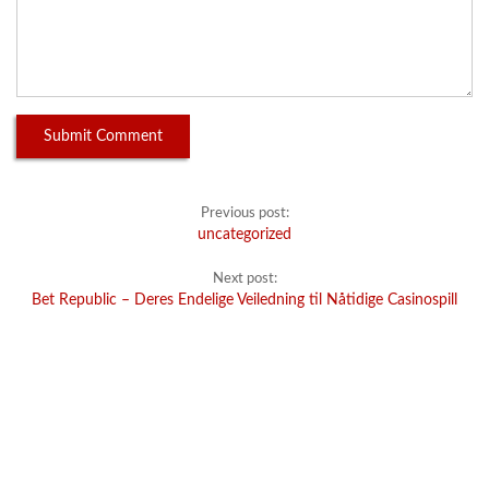
Previous post:
uncategorized
Next post:
Bet Republic – Deres Endelige Veiledning til Nåtidige Casinospill