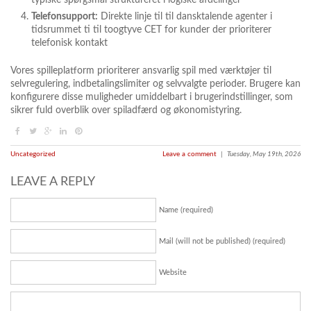
Telefonsupport:
Direkte linje til til dansktalende agenter i
tidsrummet ti til toogtyve CET for kunder der prioriterer
telefonisk kontakt
Vores spilleplatform prioriterer ansvarlig spil med værktøjer til
selvregulering, indbetalingslimiter og selvvalgte perioder. Brugere kan
konfigurere disse muligheder umiddelbart i brugerindstillinger, som
sikrer fuld overblik over spiladfærd og økonomistyring.
Uncategorized
Leave a comment
|
Tuesday, May 19th, 2026
LEAVE A REPLY
Name (required)
Mail (will not be published) (required)
Website