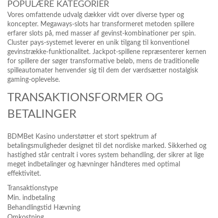
POPULÆRE KATEGORIER
Vores omfattende udvalg dækker vidt over diverse typer og
koncepter. Megaways-slots har transformeret metoden spillere
erfarer slots på, med masser af gevinst-kombinationer per spin.
Cluster pays-systemet leverer en unik tilgang til konventionel
gevinstrække-funktionalitet. Jackpot-spillene repræsenterer kernen
for spillere der søger transformative beløb, mens de traditionelle
spilleautomater henvender sig til dem der værdsætter nostalgisk
gaming-oplevelse.
TRANSAKTIONSFORMER OG
BETALINGER
BDMBet Kasino understøtter et stort spektrum af
betalingsmuligheder designet til det nordiske marked. Sikkerhed og
hastighed står centralt i vores system behandling, der sikrer at lige
meget indbetalinger og hævninger håndteres med optimal
effektivitet.
Transaktionstype
Min. indbetaling
Behandlingstid Hævning
Omkostning