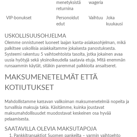
menetyksistä
wageria
returnina
VIP-bonukset
Personoidut
Vaihtuu
Joka
edut
kuukausi
USKOLLISUUSOHJELMA
Olemme onnistuneet luoneet laajan kanta-asiakasohjelman, mikä
palkitsee uskollisia asiakkaitamme jokaisesta panostuksesta.
Systeemi rakentuu 5 vaihtoehtoista tasolta, jotka jokainen avaa
uusia hyötyjä sekä yksinoikeudella saatavia etuja. Mitä enemmän
runsaammin käytät, sitäkin paremmat palkkioita ansaitseret.
MAKSUMENETELMÄT ETTÄ
KOTIUTUKSET
Mahdollistamme kattavan valikoiman maksumenetelmiä nopeita ja
turvallisia maksuja takia. Käsitämme, kuinka joustavat
maksumahdollisuudet muodostavat keskeinen osa hyvää
pelaamisesta.
SAATAVILLA OLEVIA MAKSUTAPOJA
Pankkitransaktiot Suomen pankeilta – varmin vaihtoehto