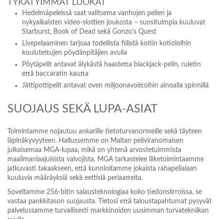
TYKÄTYIMMÄT LUOKAT
Hedelmäpeleissä saat valitsema vanhojen pelien ja
nykyaikaisten video-slottien joukosta – suosituimpia kuuluvat
Starburst, Book of Dead sekä Gonzo’s Quest
Livepelaaminen tarjoaa todellista fiilistä kotiin kotioloihin
koulutettujen pöydänpitäjien avulla
Pöytäpelit antavat älykästä haastetta blackjack-pelin, ruletin
että baccaratin kautta
Jättipottipelit antavat oven miljoonavoittoihin ainoalla spinnillä
SUOJAUS SEKÄ LUPA-ASIAT
Toimintamme nojautuu ankarille tietoturvanormeille sekä täyteen
läpinäkyvyyteen. Hallussemme on Maltan peliviranomaisen
julkaisemaa MGA-lupaa, mikä on yhtenä arvostetuimmista
maailmanlaajuisista valvojista. MGA tarkastelee liiketoimintaamme
jatkuvasti takaakseen, että kunnioitamme jokaista rahapelialaan
kuuluvia määräyksiä sekä eettisiä periaatteita.
Soveltamme 256-bitin salausteknologiaa koko tiedonsiirroissa, se
vastaa pankkitason suojausta. Tietosi että taloustapahtumat pysyvät
palvelussamme turvallisesti markkinoiden uusimman turvatekniikan