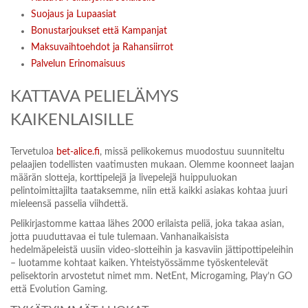
Suojaus ja Lupaasiat
Bonustarjoukset että Kampanjat
Maksuvaihtoehdot ja Rahansiirrot
Palvelun Erinomaisuus
KATTAVA PELIELÄMYS
KAIKENLAISILLE
Tervetuloa
bet-alice.fi
, missä pelikokemus muodostuu suunniteltu
pelaajien todellisten vaatimusten mukaan. Olemme koonneet laajan
määrän slotteja, korttipelejä ja livepelejä huippuluokan
pelintoimittajilta taataksemme, niin että kaikki asiakas kohtaa juuri
mieleensä passelia viihdettä.
Pelikirjastomme kattaa lähes 2000 erilaista peliä, joka takaa asian,
jotta puuduttavaa ei tule tulemaan. Vanhanaikaisista
hedelmäpeleistä uusiin video-slotteihin ja kasvaviin jättipottipeleihin
– luotamme kohtaat kaiken. Yhteistyössämme työskentelevät
pelisektorin arvostetut nimet mm. NetEnt, Microgaming, Play’n GO
että Evolution Gaming.