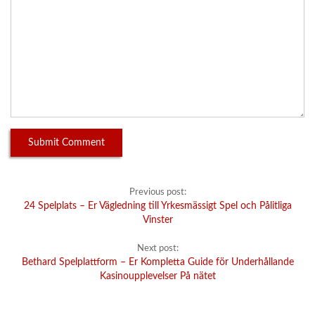
Previous post:
24 Spelplats – Er Vägledning till Yrkesmässigt Spel och Pålitliga
Vinster
Next post:
Bethard Spelplattform – Er Kompletta Guide för Underhållande
Kasinoupplevelser På nätet