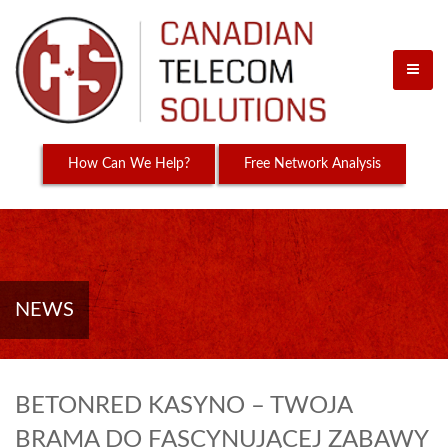
How Can We Help?
Free Network Analysis
NEWS
BETONRED KASYNO – TWOJA
BRAMA DO FASCYNUJĄCEJ ZABAWY