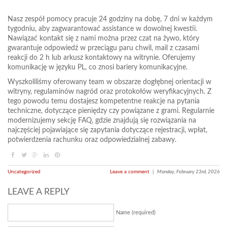
Nasz zespół pomocy pracuje 24 godziny na dobę, 7 dni w każdym
tygodniu, aby zagwarantować assistance w dowolnej kwestii.
Nawiązać kontakt się z nami można przez czat na żywo, który
gwarantuje odpowiedź w przeciągu paru chwil, mail z czasami
reakcji do 2 h lub arkusz kontaktowy na witrynie. Oferujemy
komunikację w języku PL, co znosi bariery komunikacyjne.
Wyszkoliliśmy oferowany team w obszarze dogłębnej orientacji w
witryny, regulaminów nagród oraz protokołów weryfikacyjnych. Z
tego powodu temu dostajesz kompetentne reakcje na pytania
techniczne, dotyczące pieniędzy czy powiązane z grami. Regularnie
modernizujemy sekcję FAQ, gdzie znajdują się rozwiązania na
najczęściej pojawiające się zapytania dotyczące rejestracji, wpłat,
potwierdzenia rachunku oraz odpowiedzialnej zabawy.
Uncategorized
Leave a comment
|
Monday, February 23rd, 2026
LEAVE A REPLY
Name (required)