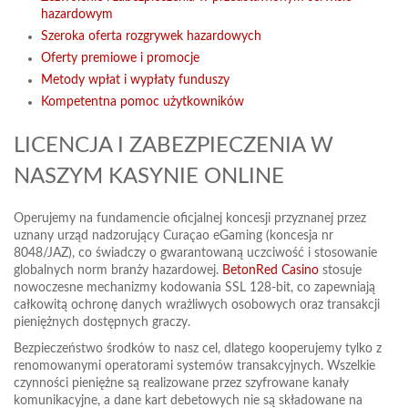
hazardowym
Szeroka oferta rozgrywek hazardowych
Oferty premiowe i promocje
Metody wpłat i wypłaty funduszy
Kompetentna pomoc użytkowników
LICENCJA I ZABEZPIECZENIA W
NASZYM KASYNIE ONLINE
Operujemy na fundamencie oficjalnej koncesji przyznanej przez
uznany urząd nadzorujący Curaçao eGaming (koncesja nr
8048/JAZ), co świadczy o gwarantowaną uczciwość i stosowanie
globalnych norm branży hazardowej.
BetonRed Casino
stosuje
nowoczesne mechanizmy kodowania SSL 128-bit, co zapewniają
całkowitą ochronę danych wrażliwych osobowych oraz transakcji
pieniężnych dostępnych graczy.
Bezpieczeństwo środków to nasz cel, dlatego kooperujemy tylko z
renomowanymi operatorami systemów transakcyjnych. Wszelkie
czynności pieniężne są realizowane przez szyfrowane kanały
komunikacyjne, a dane kart debetowych nie są składowane na