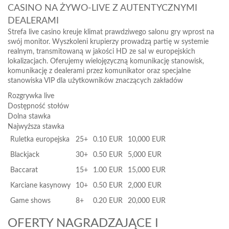
CASINO NA ŻYWO-LIVE Z AUTENTYCZNYMI
DEALERAMI
Strefa live casino kreuje klimat prawdziwego salonu gry wprost na
swój monitor. Wyszkoleni krupierzy prowadzą partię w systemie
realnym, transmitowaną w jakości HD ze sal w europejskich
lokalizacjach. Oferujemy wielojęzyczną komunikację stanowisk,
komunikację z dealerami przez komunikator oraz specjalne
stanowiska VIP dla użytkowników znaczących zakładów
Rozgrywka live
Dostępność stołów
Dolna stawka
Najwyższa stawka
Ruletka europejska
25+
0.10 EUR
10,000 EUR
Blackjack
30+
0.50 EUR
5,000 EUR
Baccarat
15+
1.00 EUR
15,000 EUR
Karciane kasynowy
10+
0.50 EUR
2,000 EUR
Game shows
8+
0.20 EUR
20,000 EUR
OFERTY NAGRADZAJĄCE I