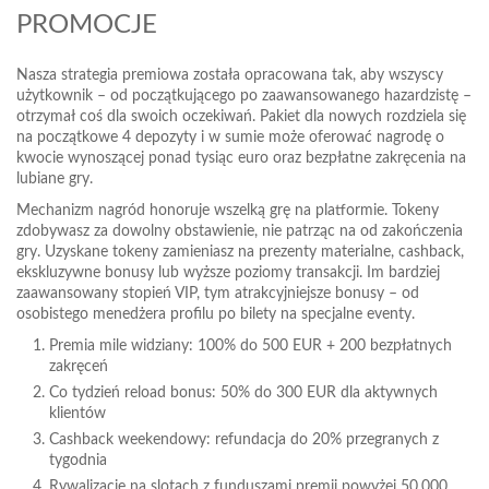
PROMOCJE
Nasza strategia premiowa została opracowana tak, aby wszyscy
użytkownik – od początkującego po zaawansowanego hazardzistę –
otrzymał coś dla swoich oczekiwań. Pakiet dla nowych rozdziela się
na początkowe 4 depozyty i w sumie może oferować nagrodę o
kwocie wynoszącej ponad tysiąc euro oraz bezpłatne zakręcenia na
lubiane gry.
Mechanizm nagród honoruje wszelką grę na platformie. Tokeny
zdobywasz za dowolny obstawienie, nie patrząc na od zakończenia
gry. Uzyskane tokeny zamieniasz na prezenty materialne, cashback,
ekskluzywne bonusy lub wyższe poziomy transakcji. Im bardziej
zaawansowany stopień VIP, tym atrakcyjniejsze bonusy – od
osobistego menedżera profilu po bilety na specjalne eventy.
Premia mile widziany: 100% do 500 EUR + 200 bezpłatnych
zakręceń
Co tydzień reload bonus: 50% do 300 EUR dla aktywnych
klientów
Cashback weekendowy: refundacja do 20% przegranych z
tygodnia
Rywalizacje na slotach z funduszami premii powyżej 50,000