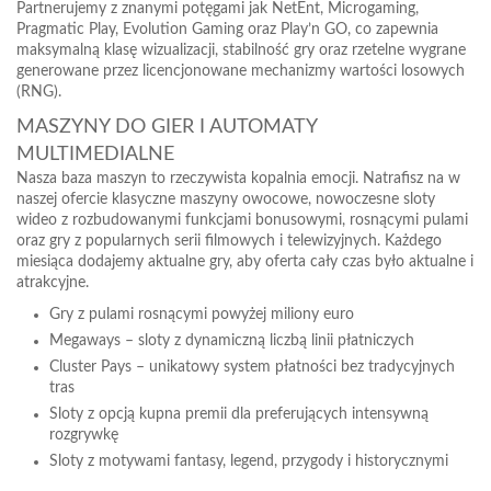
Partnerujemy z znanymi potęgami jak NetEnt, Microgaming,
Pragmatic Play, Evolution Gaming oraz Play’n GO, co zapewnia
maksymalną klasę wizualizacji, stabilność gry oraz rzetelne wygrane
generowane przez licencjonowane mechanizmy wartości losowych
(RNG).
MASZYNY DO GIER I AUTOMATY
MULTIMEDIALNE
Nasza baza maszyn to rzeczywista kopalnia emocji. Natrafisz na w
naszej ofercie klasyczne maszyny owocowe, nowoczesne sloty
wideo z rozbudowanymi funkcjami bonusowymi, rosnącymi pulami
oraz gry z popularnych serii filmowych i telewizyjnych. Każdego
miesiąca dodajemy aktualne gry, aby oferta cały czas było aktualne i
atrakcyjne.
Gry z pulami rosnącymi powyżej miliony euro
Megaways – sloty z dynamiczną liczbą linii płatniczych
Cluster Pays – unikatowy system płatności bez tradycyjnych
tras
Sloty z opcją kupna premii dla preferujących intensywną
rozgrywkę
Sloty z motywami fantasy, legend, przygody i historycznymi