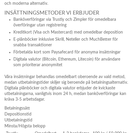
och moderna alternativ.
INSÄTTNINGSMETODER VI ERBJUDER
Banköverföringar via Trustly och Zimpler för omedelbara
överföringar utan registrering
Kreditkort (Visa och Mastercard) med omedelbar deposition
E-plånböcker inklusive Skrill, Neteller och MuchBetter för
snabba transaktioner
Förbetalda kort som Paysafecard för anonyma insättningar
Digitala valutor (Bitcoin, Ethereum, Litecoin) för användare
som prioriterar anonymitet
Våra insättningar behandlas omedelbart oberoende av vald metod,
medan utbetalningstider skiljer sig beroende på betalningsalternativ.
Digitala plånböcker och digitala valutor erbjuder de kvickaste
utbetalningarna, vanligtvis inom 24 h, medan banköverföringar kan
kräva 3-5 arbetsdagar.
Betalningssätt
Depositionstid
Utbetalningstid
Minsta/Högsta belopp