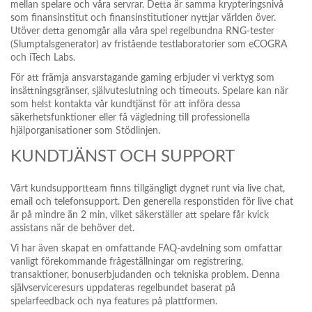
mellan spelare och våra servrar. Detta är samma krypteringsnivå
som finansinstitut och finansinstitutioner nyttjar världen över.
Utöver detta genomgår alla våra spel regelbundna RNG-tester
(Slumptalsgenerator) av fristående testlaboratorier som eCOGRA
och iTech Labs.
För att främja ansvarstagande gaming erbjuder vi verktyg som
insättningsgränser, självuteslutning och timeouts. Spelare kan när
som helst kontakta vår kundtjänst för att införa dessa
säkerhetsfunktioner eller få vägledning till professionella
hjälporganisationer som Stödlinjen.
KUNDTJÄNST OCH SUPPORT
Vårt kundsupportteam finns tillgängligt dygnet runt via live chat,
email och telefonsupport. Den generella responstiden för live chat
är på mindre än 2 min, vilket säkerställer att spelare får kvick
assistans när de behöver det.
Vi har även skapat en omfattande FAQ-avdelning som omfattar
vanligt förekommande frågeställningar om registrering,
transaktioner, bonuserbjudanden och tekniska problem. Denna
självserviceresurs uppdateras regelbundet baserat på
spelarfeedback och nya features på plattformen.