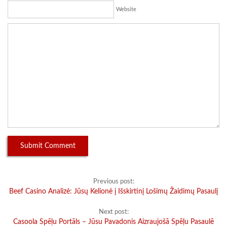
Website
Previous post:
Beef Casino Analizė: Jūsų Kelionė į Išskirtinį Lošimų Žaidimų Pasaulį
Next post:
Casoola Spēļu Portāls – Jūsu Pavadonis Aizraujošā Spēļu Pasaulē