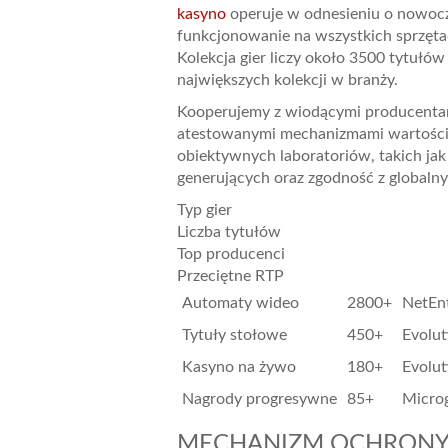
kasyno
operuje w odnesieniu o nowoc
funkcjonowanie na wszystkich sprzęta
Kolekcja gier liczy około 3500 tytuł
największych kolekcji w branży.
Kooperujemy z wiodącymi producentami
atestowanymi mechanizmami wartości 
obiektywnych laboratoriów, takich j
generujących oraz zgodność z globalny
Typ gier
Liczba tytułów
Top producenci
Przeciętne RTP
Automaty wideo
2800+
NetEnt
Tytuły stołowe
450+
Evolut
Kasyno na żywo
180+
Evolut
Nagrody progresywne
85+
Micro
MECHANIZM OCHRONY I