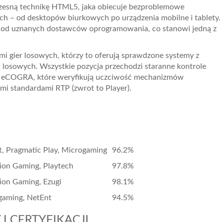
zesną technikę HTML5, jaka obiecuje bezproblemowe
ch – od desktopów biurkowych po urządzenia mobilne i tablety.
ów od uznanych dostawców oprogramowania, co stanowi jedną z
 gier losowych, którzy to oferują sprawdzone systemy z
losowych. Wszystkie pozycja przechodzi staranne kontrole
ak eCOGRA, które weryfikują uczciwość mechanizmów
mi standardami RTP (zwrot to Player).
, Pragmatic Play, Microgaming
96.2%
ion Gaming, Playtech
97.8%
ion Gaming, Ezugi
98.1%
gaming, NetEnt
94.5%
 CERTYFIKACJI