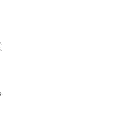
,
E.
ę,