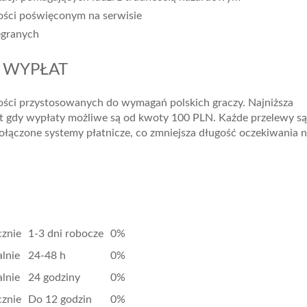
ości poświęconym na serwisie
egranych
 WYPŁAT
ści przystosowanych do wymagań polskich graczy. Najniższa
t gdy wypłaty możliwe są od kwoty 100 PLN. Każde przelewy są
ołączone systemy płatnicze, co zmniejsza długość oczekiwania 
znie
1-3 dni robocze
0%
lnie
24-48 h
0%
lnie
24 godziny
0%
znie
Do 12 godzin
0%