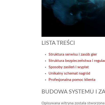
LISTA TREŚCI
Struktura serwisu i zasób gier
Struktura bezpieczeństwa i regulac
Sposoby zasileń i wypłat
Unikalny schemat nagród
Profesjonalna pomoc klienta
BUDOWA SYSTEMU I ZA
Opisywana witryna została stworzona 