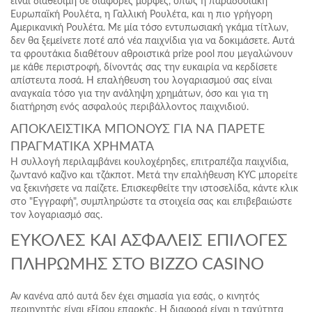
είναι διαθέσιμη σε διάφορες μορφές, όπως η παραδοσιακή
Ευρωπαϊκή Ρουλέτα, η Γαλλική Ρουλέτα, και η πιο γρήγορη
Αμερικανική Ρουλέτα. Με μία τόσο εντυπωσιακή γκάμα τίτλων,
δεν θα ξεμείνετε ποτέ από νέα παιχνίδια για να δοκιμάσετε. Αυτά
τα φρουτάκια διαθέτουν αθροιστικά prize pool που μεγαλώνουν
με κάθε περιστροφή, δίνοντάς σας την ευκαιρία να κερδίσετε
απίστευτα ποσά. Η επαλήθευση του λογαριασμού σας είναι
αναγκαία τόσο για την ανάληψη χρημάτων, όσο και για τη
διατήρηση ενός ασφαλούς περιβάλλοντος παιχνιδιού.
ΑΠΟΚΛΕΙΣΤΙΚΆ ΜΠΌΝΟΥΣ ΓΙΑ ΝΑ ΠΆΡΕΤΕ
ΠΡΑΓΜΑΤΙΚΆ ΧΡΉΜΑΤΑ
Η συλλογή περιλαμβάνει κουλοχέρηδες, επιτραπέζια παιχνίδια,
ζωντανό καζίνο και τζάκποτ. Μετά την επαλήθευση KYC μπορείτε
να ξεκινήσετε να παίζετε. Επισκεφθείτε την ιστοσελίδα, κάντε κλικ
στο "Εγγραφή", συμπληρώστε τα στοιχεία σας και επιβεβαιώστε
τον λογαριασμό σας.
ΕΎΚΟΛΕΣ ΚΑΙ ΑΣΦΑΛΕΊΣ ΕΠΙΛΟΓΈΣ
ΠΛΗΡΩΜΉΣ ΣΤΟ BIZZO CASINO
Αν κανένα από αυτά δεν έχει σημασία για εσάς, ο κινητός
περιηγητής είναι εξίσου επαρκής. Η διαφορά είναι η ταχύτητα