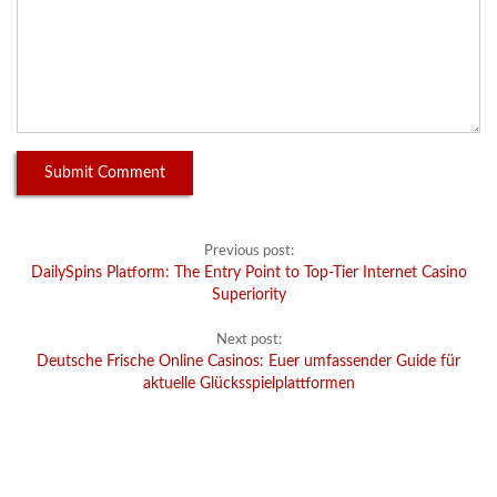
Previous post:
DailySpins Platform: The Entry Point to Top-Tier Internet Casino
Superiority
Next post:
Deutsche Frische Online Casinos: Euer umfassender Guide für
aktuelle Glücksspielplattformen