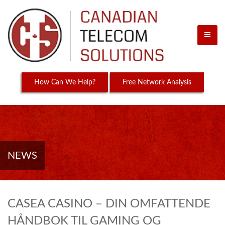
How Can We Help?
Free Network Analysis
NEWS
CASEA CASINO – DIN OMFATTENDE
HÅNDBOK TIL GAMING OG