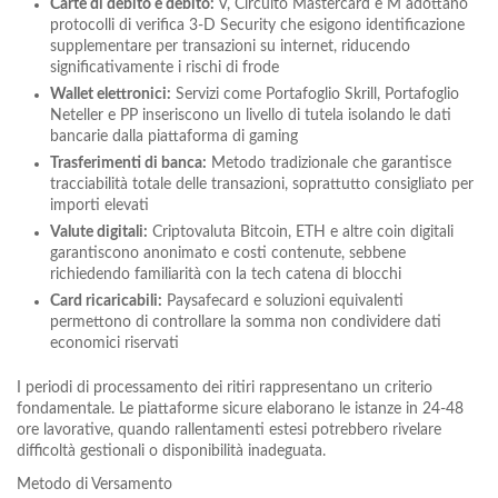
Carte di debito e debito:
V, Circuito Mastercard e M adottano
protocolli di verifica 3-D Security che esigono identificazione
supplementare per transazioni su internet, riducendo
significativamente i rischi di frode
Wallet elettronici:
Servizi come Portafoglio Skrill, Portafoglio
Neteller e PP inseriscono un livello di tutela isolando le dati
bancarie dalla piattaforma di gaming
Trasferimenti di banca:
Metodo tradizionale che garantisce
tracciabilità totale delle transazioni, soprattutto consigliato per
importi elevati
Valute digitali:
Criptovaluta Bitcoin, ETH e altre coin digitali
garantiscono anonimato e costi contenute, sebbene
richiedendo familiarità con la tech catena di blocchi
Card ricaricabili:
Paysafecard e soluzioni equivalenti
permettono di controllare la somma non condividere dati
economici riservati
I periodi di processamento dei ritiri rappresentano un criterio
fondamentale. Le piattaforme sicure elaborano le istanze in 24-48
ore lavorative, quando rallentamenti estesi potrebbero rivelare
difficoltà gestionali o disponibilità inadeguata.
Metodo di Versamento