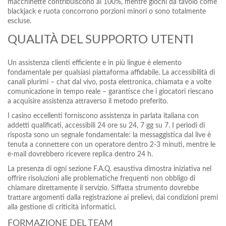
macchinette contribuiscono al 100%, mentre giochi da tavolo come
blackjack e ruota concorrono porzioni minori o sono totalmente
escluse.
QUALITÀ DEL SUPPORTO UTENTI
Un assistenza clienti efficiente e in più lingue è elemento
fondamentale per qualsiasi piattaforma affidabile. La accessibilità di
canali plurimi – chat dal vivo, posta elettronica, chiamata e a volte
comunicazione in tempo reale – garantisce che i giocatori riescano
a acquisire assistenza attraverso il metodo preferito.
I casino eccellenti forniscono assistenza in parlata italiana con
addetti qualificati, accessibili 24 ore su 24, 7 gg su 7. I periodi di
risposta sono un segnale fondamentale: la messaggistica dal live è
tenuta a connettere con un operatore dentro 2-3 minuti, mentre le
e-mail dovrebbero ricevere replica dentro 24 h.
La presenza di ogni sezione F.A.Q. esaustiva dimostra iniziativa nel
offrire risoluzioni alle problematiche frequenti non obbligo di
chiamare direttamente il servizio. Siffatta strumento dovrebbe
trattare argomenti dalla registrazione ai prelievi, dai condizioni premi
alla gestione di criticità informatici.
FORMAZIONE DEL TEAM