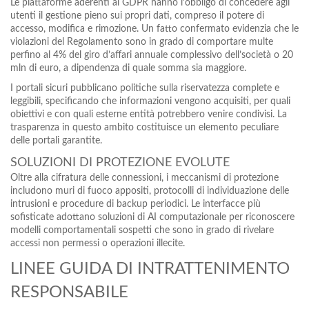
Le piattaforme aderenti al GDPR hanno l’obbligo di concedere agli
utenti il gestione pieno sui propri dati, compreso il potere di
accesso, modifica e rimozione. Un fatto confermato evidenzia che le
violazioni del Regolamento sono in grado di comportare multe
perfino al 4% del giro d’affari annuale complessivo dell’società o 20
mln di euro, a dipendenza di quale somma sia maggiore.
I portali sicuri pubblicano politiche sulla riservatezza complete e
leggibili, specificando che informazioni vengono acquisiti, per quali
obiettivi e con quali esterne entità potrebbero venire condivisi. La
trasparenza in questo ambito costituisce un elemento peculiare
delle portali garantite.
SOLUZIONI DI PROTEZIONE EVOLUTE
Oltre alla cifratura delle connessioni, i meccanismi di protezione
includono muri di fuoco appositi, protocolli di individuazione delle
intrusioni e procedure di backup periodici. Le interfacce più
sofisticate adottano soluzioni di AI computazionale per riconoscere
modelli comportamentali sospetti che sono in grado di rivelare
accessi non permessi o operazioni illecite.
LINEE GUIDA DI INTRATTENIMENTO
RESPONSABILE