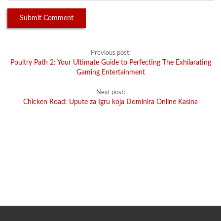
Previous post:
Poultry Path 2: Your Ultimate Guide to Perfecting The Exhilarating
Gaming Entertainment
Next post:
Chicken Road: Upute za Igru koja Dominira Online Kasina