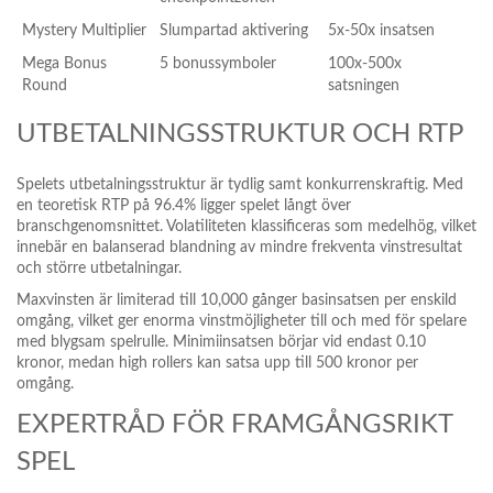
Mystery Multiplier
Slumpartad aktivering
5x-50x insatsen
Mega Bonus
5 bonussymboler
100x-500x
Round
satsningen
UTBETALNINGSSTRUKTUR OCH RTP
Spelets utbetalningsstruktur är tydlig samt konkurrenskraftig. Med
en teoretisk RTP på 96.4% ligger spelet långt över
branschgenomsnittet. Volatiliteten klassificeras som medelhög, vilket
innebär en balanserad blandning av mindre frekventa vinstresultat
och större utbetalningar.
Maxvinsten är limiterad till 10,000 gånger basinsatsen per enskild
omgång, vilket ger enorma vinstmöjligheter till och med för spelare
med blygsam spelrulle. Minimiinsatsen börjar vid endast 0.10
kronor, medan high rollers kan satsa upp till 500 kronor per
omgång.
EXPERTRÅD FÖR FRAMGÅNGSRIKT
SPEL