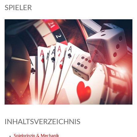
SPIELER
INHALTSVERZEICHNIS
Spielprinzip & Mechanik