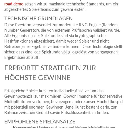
road demo
setzen wir zu maximale technische Standards, um ein
abgesichertes Spielerlebnis zum gewährleisten.
TECHNISCHE GRUNDLAGEN
Diese Plattform verwendet zur modernste RNG-Engine (Random
Number Generator), die von externen Prüflaboren validiert wurde.
Alle Ergebnisse jeder Spielrunde sind via kryptographische
Hashfunktionen abgesichert, damit weder Spieler und nicht
Betreiber jenes Ergebnis verändern können. Diese Technologie stellt
sicher, dass eine jede Spielrunde völlig losgelöst von vergangenen
Ergebnissen abläuft.
ERPROBTE STRATEGIEN ZUR
HÖCHSTE GEWINNE
Erfolgreiche Spieler kreieren individuelle Ansätze, um das
Gewinnpotenzial zur maximieren. Obwohl manche für konservative
Multiplikatoren vertrauen, bevorzugen andere unser Hochrisikospiel
mit potenziell enormen Gewinnen. Jene Kunst besteht darin, zur
Balance zwischen Geduld sowie Entschlossenheit zu finden.
EMPFOHLENE SPIELANSÄTZE