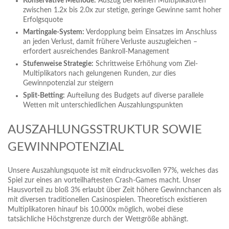
Konservative Methode:
Auszug bei kleinen Multiplikatoren
zwischen 1.2x bis 2.0x zur stetige, geringe Gewinne samt hoher
Erfolgsquote
Martingale-System:
Verdopplung beim Einsatzes im Anschluss
an jeden Verlust, damit frühere Verluste auszugleichen –
erfordert ausreichendes Bankroll-Management
Stufenweise Strategie:
Schrittweise Erhöhung vom Ziel-
Multiplikators nach gelungenen Runden, zur dies
Gewinnpotenzial zur steigern
Split-Betting:
Aufteilung des Budgets auf diverse parallele
Wetten mit unterschiedlichen Auszahlungspunkten
AUSZAHLUNGSSTRUKTUR SOWIE
GEWINNPOTENZIAL
Unsere Auszahlungsquote ist mit eindrucksvollen 97%, welches das
Spiel zur eines an vorteilhaftesten Crash-Games macht. Unser
Hausvorteil zu bloß 3% erlaubt über Zeit höhere Gewinnchancen als
mit diversen traditionellen Casinospielen. Theoretisch existieren
Multiplikatoren hinauf bis 10.000x möglich, wobei diese
tatsächliche Höchstgrenze durch der Wettgröße abhängt.