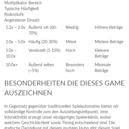
Multiplikator-Bereich
Typische Häufigkeit
Risikostufe
Angeratener Einsatz
1.2x – 2.0x
Äußerst oft (60-
Niedrig
Höhere Beträge
70%)
2.0x – 5.0x
Häufig (20-30%)
Mittel
Mittlere Beträge
5.0x –
Vereinzelt (5-10%)
Hoch
Kleinere
10.0x
Beträge
10.0x+
Äußerst selten
Besonders
Minimale
(<5%)
hoch
Beträge
BESONDERHEITEN DIE DIESES GAME
AUSZEICHNEN
In Gegensatz gegenüber traditionellen Spielautomaten bieten wir
vollständige Kontrolle zum den Auszahlungszeitpunkt. Jene
Interaktivität erzeugt unser einzigartiges Spielerlebnis, wobei
welchem Geschicklichkeit sowie Timing entscheidend sind. Die
grafische Darstellung mit diesem mutigen Huhn gibt diesem Spiel