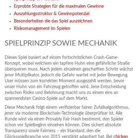
Erprobte Strategien für die maximalen Gewinne
Auszahlungsstruktur & Gewinnpotenzial
Besonderheiten die das Spiel auszeichnen
Risikomanagement im Spielen
SPIELPRINZIP SOWIE MECHANIK
Dieses Spiel basiert auf einem fortschrittlichen Crash-Game-
Konzept, wobei welchem ein tapfere Huhn eine gefährliche Straße
überqueren muss. Nach jedem einzelnen geschafften Schritt wächst
jener Multiplikator, jedoch die Gefahr wartet mit jeder Bewegung.
User müssen zum korrekten Moment ausgezahlt werden, bevor
unser Huhn von ein Fahrzeug getroffen wird. Jene Entscheidung
zwischen Risiko und Belohnung macht uns zu einem eins an
spannendsten Casino-Spiele auf dem Markt.
Diese Mechanik folgt einem verifizierbar fairen Zufallsalgorithmus,
jener via moderne Blockchain-Technologie überprüfbar ist. Alle
Runde wird via einen Provably Fair Hash bestimmt, den Spieler
schon vor Spielbeginn einsehen können. Dies sichert absolute
Transparenz sowie Fairness – ein Standard, den die
Glücksspielbranche von 2015 verstärkt adaptiert hat. Bei
chicken