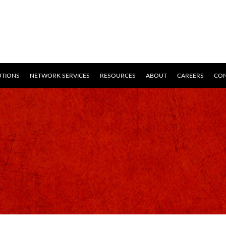
UTIONS
NETWORK SERVICES
RESOURCES
ABOUT
CAREERS
CON