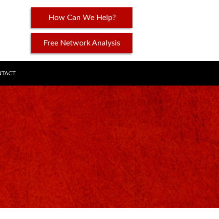
How Can We Help?
Free Network Analysis
TACT