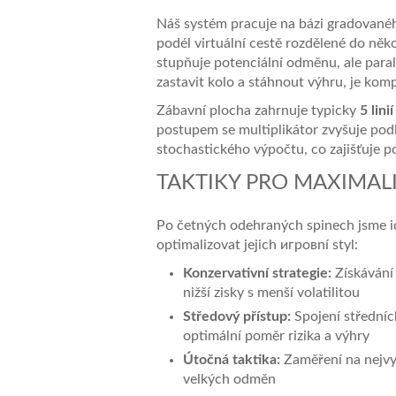
Náš systém pracuje na bázi gradovanéh
podél virtuální cestě rozdělené do něko
stupňuje potenciální odměnu, ale paral
zastavit kolo a stáhnout výhru, je kom
Zábavní plocha zahrnuje typicky
5 lini
postupem se multiplikátor zvyšuje pod
stochastického výpočtu, co zajišťuje p
TAKTIKY PRO MAXIMAL
Po četných odehraných spinech jsme id
optimalizovat jejich игровní styl:
Konzervativní strategie:
Získávání 
nižší zisky s menší volatilitou
Středový přístup:
Spojení středníc
optimální poměr rizika a výhry
Útočná taktika:
Zaměření na nejvyš
velkých odměn