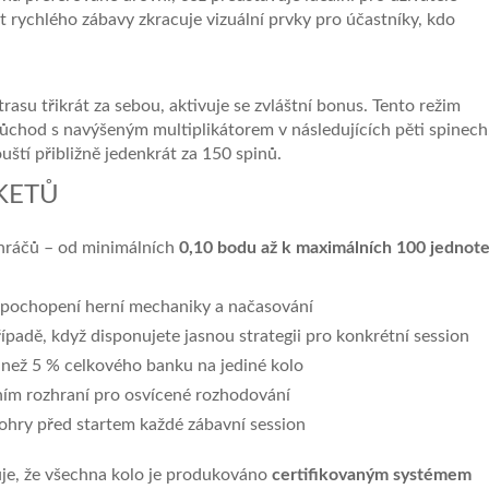
st rychlého zábavy zkracuje vizuální prvky pro účastníky, kdo
asu třikrát za sebou, aktivuje se zvláštní bonus. Tento režim
ůchod s navýšeným multiplikátorem v následujících pěti spinech
uští přibližně jedenkrát za 150 spinů.
IKETŮ
 hráčů – od minimálních
0,10 bodu až k maximálních 100 jednot
o pochopení herní mechaniky a načasování
ípadě, když disponujete jasnou strategii pro konkrétní session
 než 5 % celkového banku na jediné kolo
rním rozhraní pro osvícené rozhodování
 prohry před startem každé zábavní session
je, že všechna kolo je produkováno
certifikovaným systémem