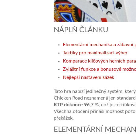
NÁPLŇ ČLÁNKU
Elementární mechanika a zábavní 
Taktiky pro maximalizaci výher
Komparace klíčových herních par
Zvláštní funkce a bonusové možno
Nejlepší nastavení sázek
Tato hra nabízí jedinečný systém, kter
Chicken Road neznamená jen standardní
RTP dokonce 96,7 %
, což je certifik
Všechna otočení přináší možnost pozo
překážek.
ELEMENTÁRNÍ MECHANI