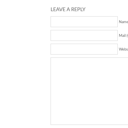
LEAVE A REPLY
Name 
Mail (
Webs