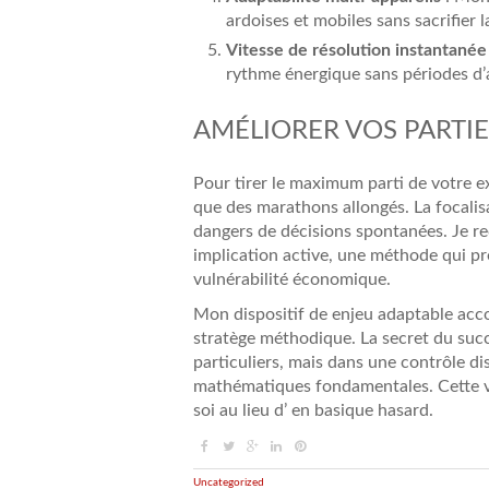
ardoises et mobiles sans sacrifier 
Vitesse de résolution instantanée
rythme énergique sans périodes d’
AMÉLIORER VOS PARTIE
Pour tirer le maximum parti de votre e
que des marathons allongés. La focalis
dangers de décisions spontanées. Je re
implication active, une méthode qui pr
vulnérabilité économique.
Mon dispositif de enjeu adaptable acc
stratège méthodique. La secret du succ
particuliers, mais dans une contrôle di
mathématiques fondamentales. Cette vi
soi au lieu d’ en basique hasard.
Uncategorized