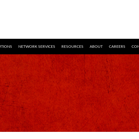
UTIONS
NETWORK SERVICES
RESOURCES
ABOUT
CAREERS
CON