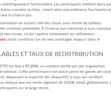
statistiquement harmonisées. Les participants mettent leurs pa
 schéma cramoisi ou bleu, créant ainsi une ambiance fascinante o
oise le chance pur.
ésentation en instant réel des issues sous forme de tableau,
des schémas potentiels. À l’inverse aux machines à sous classiqu
assé des issues, ce qui captive notamment les utilisateurs
oad
clarté constitue l’un de mes avantages majeurs dans le
ABLES ET TAUX DE REDISTRIBUTION
RTP) est fixé à
97,25%
, un nombre vérifié par des organismes
national. Cette performance me place parmi les games de casi
, dépassant la majorité des dispositifs à sous qui oscillent
ux indique que sur toute segment de 1000€ misée globalement, 
ticipants sur le large terme.