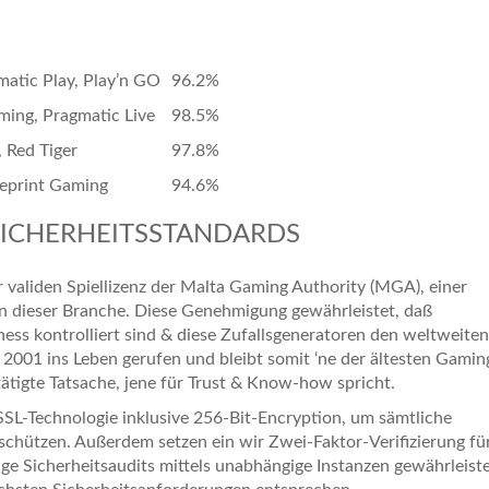
matic Play, Play’n GO
96.2%
ming, Pragmatic Live
98.5%
 Red Tiger
97.8%
ueprint Gaming
94.6%
SICHERHEITSSTANDARDS
 validen Spiellizenz der Malta Gaming Authority (MGA), einer
en dieser Branche. Diese Genehmigung gewährleistet, daß
rness kontrolliert sind & diese Zufallsgeneratoren den weltweiten
01 ins Leben gerufen und bleibt somit ‘ne der ältesten Gamin
ätigte Tatsache, jene für Trust & Know-how spricht.
SL-Technologie inklusive 256-Bit-Encryption, um sämtliche
schützen. Außerdem setzen ein wir Zwei-Faktor-Verifizierung fü
ge Sicherheitsaudits mittels unabhängige Instanzen gewährleist