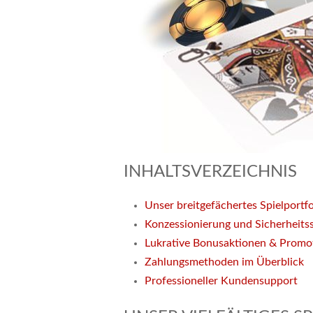
INHALTSVERZEICHNIS
Unser breitgefächertes Spielportfo
Konzessionierung und Sicherheits
Lukrative Bonusaktionen & Promo
Zahlungsmethoden im Überblick
Professioneller Kundensupport