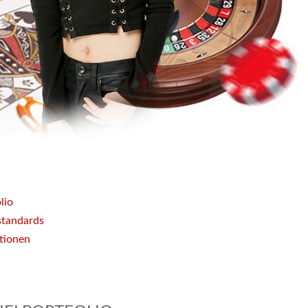
lio
standards
tionen