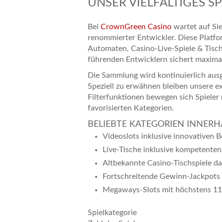
UNSER VIELFÄLTIGES S
Bei
CrownGreen Casino
wartet auf Sie
renommierter Entwickler. Diese Platfo
Automaten, Casino-Live-Spiele & Tisch
führenden Entwicklern sichert maximal
Die Sammlung wird kontinuierlich aus
Speziell zu erwähnen bleiben unsere ex
Filterfunktionen bewegen sich Spiele
favorisierten Kategorien.
BELIEBTE KATEGORIEN INNER
Videoslots inklusive innovativen 
Live-Tische inklusive kompetenten
Altbekannte Casino-Tischspiele da
Fortschreitende Gewinn-Jackpots
Megaways-Slots mit höchstens 11
Spielkategorie