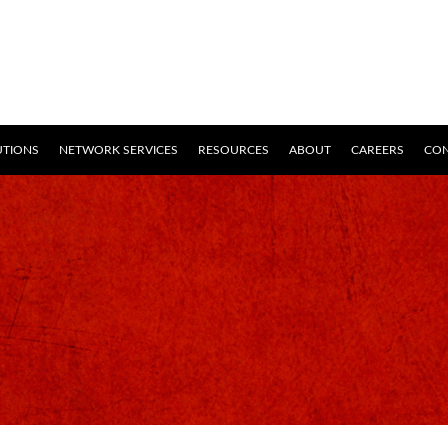
UTIONS
NETWORK SERVICES
RESOURCES
ABOUT
CAREERS
CON