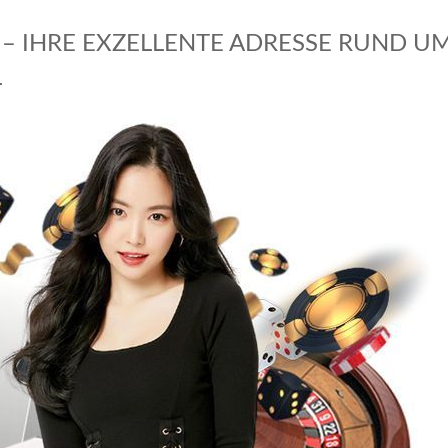
 IHRE EXZELLENTE ADRESSE RUND U
L