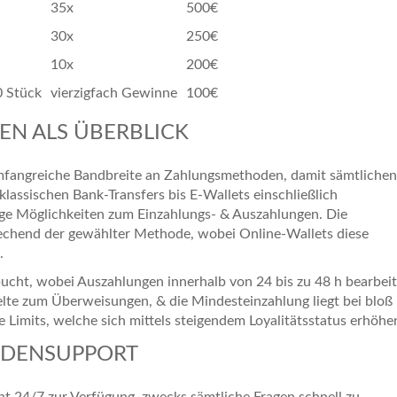
35x
500€
30x
250€
10x
200€
0 Stück
vierzigfach Gewinne
100€
N ALS ÜBERBLICK
mfangreiche Bandbreite an Zahlungsmethoden, damit sämtlichen
assischen Bank-Transfers bis E-Wallets einschließlich
ige Möglichkeiten zum Einzahlungs- & Auszahlungen. Die
echend der gewählter Methode, wobei Online-Wallets diese
.
bucht, wobei Auszahlungen innerhalb von 24 bis zu 48 h bearbeit
gelte zum Überweisungen, & die Mindesteinzahlung liegt bei bloß
e Limits, welche sich mittels steigendem Loyalitätsstatus erhöhe
NDENSUPPORT