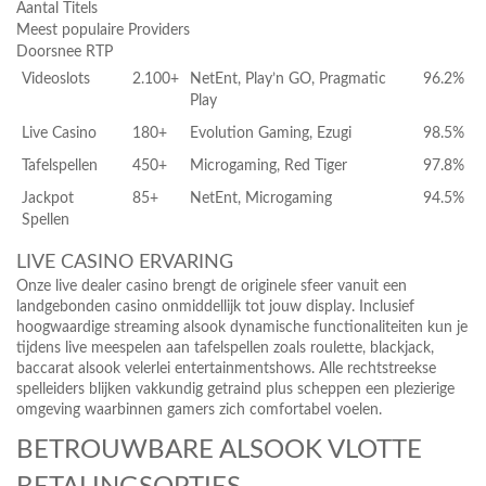
Aantal Titels
Meest populaire Providers
Doorsnee RTP
Videoslots
2.100+
NetEnt, Play’n GO, Pragmatic
96.2%
Play
Live Casino
180+
Evolution Gaming, Ezugi
98.5%
Tafelspellen
450+
Microgaming, Red Tiger
97.8%
Jackpot
85+
NetEnt, Microgaming
94.5%
Spellen
LIVE CASINO ERVARING
Onze live dealer casino brengt de originele sfeer vanuit een
landgebonden casino onmiddellijk tot jouw display. Inclusief
hoogwaardige streaming alsook dynamische functionaliteiten kun je
tijdens live meespelen aan tafelspellen zoals roulette, blackjack,
baccarat alsook velerlei entertainmentshows. Alle rechtstreekse
spelleiders blijken vakkundig getraind plus scheppen een plezierige
omgeving waarbinnen gamers zich comfortabel voelen.
BETROUWBARE ALSOOK VLOTTE