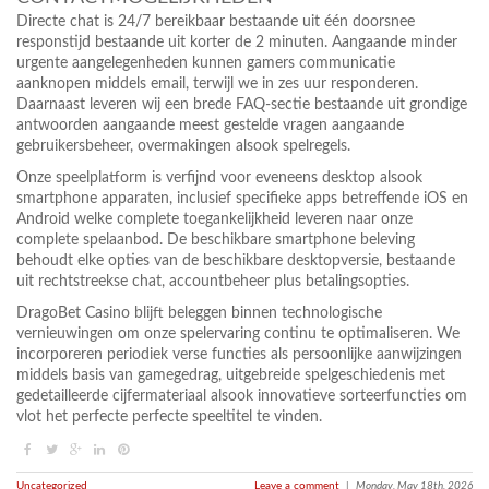
Directe chat is 24/7 bereikbaar bestaande uit één doorsnee
responstijd bestaande uit korter de 2 minuten. Aangaande minder
urgente aangelegenheden kunnen gamers communicatie
aanknopen middels email, terwijl we in zes uur responderen.
Daarnaast leveren wij een brede FAQ-sectie bestaande uit grondige
antwoorden aangaande meest gestelde vragen aangaande
gebruikersbeheer, overmakingen alsook spelregels.
Onze speelplatform is verfijnd voor eveneens desktop alsook
smartphone apparaten, inclusief specifieke apps betreffende iOS en
Android welke complete toegankelijkheid leveren naar onze
complete spelaanbod. De beschikbare smartphone beleving
behoudt elke opties van de beschikbare desktopversie, bestaande
uit rechtstreekse chat, accountbeheer plus betalingsopties.
DragoBet Casino blijft beleggen binnen technologische
vernieuwingen om onze spelervaring continu te optimaliseren. We
incorporeren periodiek verse functies als persoonlijke aanwijzingen
middels basis van gamegedrag, uitgebreide spelgeschiedenis met
gedetailleerde cijfermateriaal alsook innovatieve sorteerfuncties om
vlot het perfecte perfecte speeltitel te vinden.
Uncategorized
Leave a comment
|
Monday, May 18th, 2026