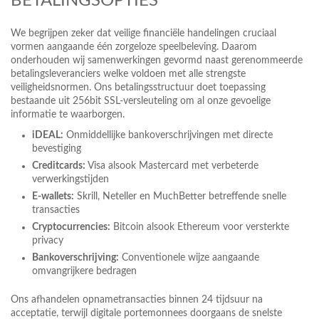
BETALINGSOPTIES
We begrijpen zeker dat veilige financiële handelingen cruciaal
vormen aangaande één zorgeloze speelbeleving. Daarom
onderhouden wij samenwerkingen gevormd naast gerenommeerde
betalingsleveranciers welke voldoen met alle strengste
veiligheidsnormen. Ons betalingsstructuur doet toepassing
bestaande uit 256bit SSL-versleuteling om al onze gevoelige
informatie te waarborgen.
iDEAL:
Onmiddellijke bankoverschrijvingen met directe
bevestiging
Creditcards:
Visa alsook Mastercard met verbeterde
verwerkingstijden
E-wallets:
Skrill, Neteller en MuchBetter betreffende snelle
transacties
Cryptocurrencies:
Bitcoin alsook Ethereum voor versterkte
privacy
Bankoverschrijving:
Conventionele wijze aangaande
omvangrijkere bedragen
Ons afhandelen opnametransacties binnen 24 tijdsuur na
acceptatie, terwijl digitale portemonnees doorgaans de snelste