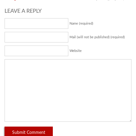
LEAVE A REPLY
Name (required)
Mail (will not be published) (required)
Website