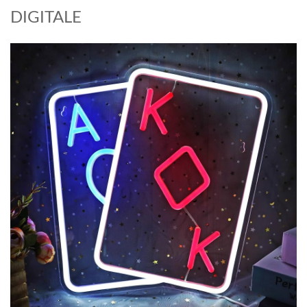
DIGITALE