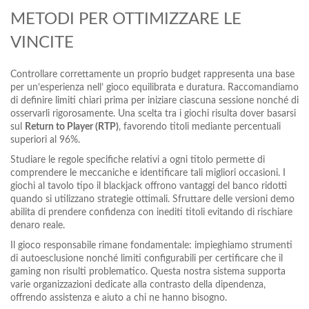
METODI PER OTTIMIZZARE LE
VINCITE
Controllare correttamente un proprio budget rappresenta una base
per un’esperienza nell’ gioco equilibrata e duratura. Raccomandiamo
di definire limiti chiari prima per iniziare ciascuna sessione nonché di
osservarli rigorosamente. Una scelta tra i giochi risulta dover basarsi
sul
Return to Player (RTP)
, favorendo titoli mediante percentuali
superiori al 96%.
Studiare le regole specifiche relativi a ogni titolo permette di
comprendere le meccaniche e identificare tali migliori occasioni. I
giochi al tavolo tipo il blackjack offrono vantaggi del banco ridotti
quando si utilizzano strategie ottimali. Sfruttare delle versioni demo
abilita di prendere confidenza con inediti titoli evitando di rischiare
denaro reale.
Il gioco responsabile rimane fondamentale: impieghiamo strumenti
di autoesclusione nonché limiti configurabili per certificare che il
gaming non risulti problematico. Questa nostra sistema supporta
varie organizzazioni dedicate alla contrasto della dipendenza,
offrendo assistenza e aiuto a chi ne hanno bisogno.