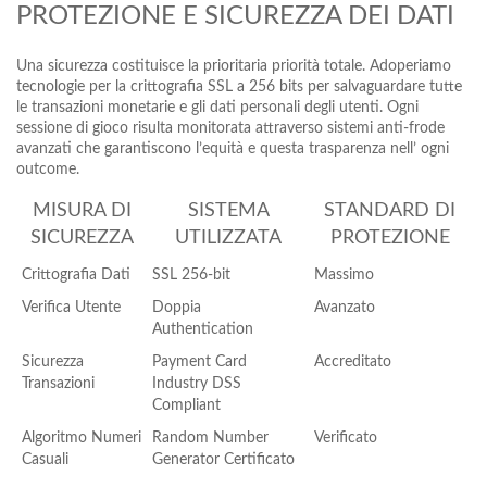
PROTEZIONE E SICUREZZA DEI DATI
Una sicurezza costituisce la prioritaria priorità totale. Adoperiamo
tecnologie per la crittografia SSL a 256 bits per salvaguardare tutte
le transazioni monetarie e gli dati personali degli utenti. Ogni
sessione di gioco risulta monitorata attraverso sistemi anti-frode
avanzati che garantiscono l’equità e questa trasparenza nell’ ogni
outcome.
MISURA DI
SISTEMA
STANDARD DI
SICUREZZA
UTILIZZATA
PROTEZIONE
Crittografia Dati
SSL 256-bit
Massimo
Verifica Utente
Doppia
Avanzato
Authentication
Sicurezza
Payment Card
Accreditato
Transazioni
Industry DSS
Compliant
Algoritmo Numeri
Random Number
Verificato
Casuali
Generator Certificato