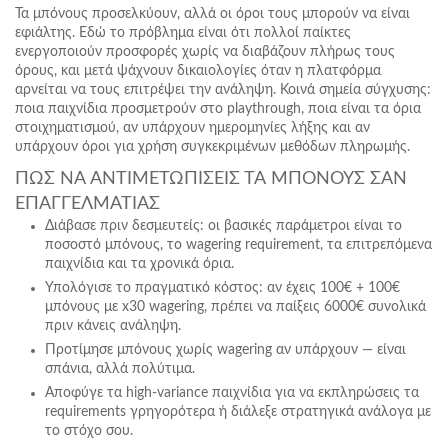
Τα μπόνους προσελκύουν, αλλά οι όροι τους μπορούν να είναι
εφιάλτης. Εδώ το πρόβλημα είναι ότι πολλοί παίκτες
ενεργοποιούν προσφορές χωρίς να διαβάζουν πλήρως τους
όρους, και μετά ψάχνουν δικαιολογίες όταν η πλατφόρμα
αρνείται να τους επιτρέψει την ανάληψη. Κοινά σημεία σύγχυσης:
ποια παιχνίδια προσμετρούν στο playthrough, ποια είναι τα όρια
στοιχηματισμού, αν υπάρχουν ημερομηνίες λήξης και αν
υπάρχουν όροι για χρήση συγκεκριμένων μεθόδων πληρωμής.
ΠΏΣ ΝΑ ΑΝΤΙΜΕΤΩΠΊΣΕΙΣ ΤΑ ΜΠΌΝΟΥΣ ΣΑΝ
ΕΠΑΓΓΕΛΜΑΤΊΑΣ
Διάβασε πριν δεσμευτείς: οι βασικές παράμετροι είναι το
ποσοστό μπόνους, το wagering requirement, τα επιτρεπόμενα
παιχνίδια και τα χρονικά όρια.
Υπολόγισε το πραγματικό κόστος: αν έχεις 100€ + 100€
μπόνους με x30 wagering, πρέπει να παίξεις 6000€ συνολικά
πριν κάνεις ανάληψη.
Προτίμησε μπόνους χωρίς wagering αν υπάρχουν — είναι
σπάνια, αλλά πολύτιμα.
Αποφύγε τα high-variance παιχνίδια για να εκπληρώσεις τα
requirements γρηγορότερα ή διάλεξε στρατηγικά ανάλογα με
το στόχο σου.