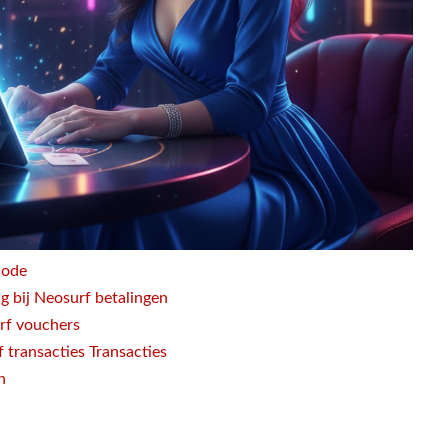
hode
g bij Neosurf betalingen
rf vouchers
transacties Transacties
n