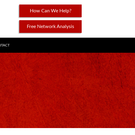
How Can We Help?
Free Network Analysis
TACT