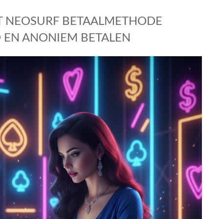
ET NEOSURF BETAALMETHODE
D EN ANONIEM BETALEN