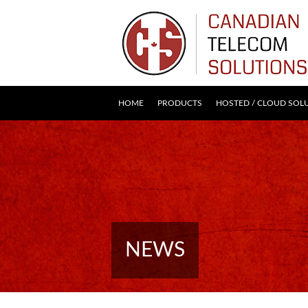
HOME
PRODUCTS
HOSTED / CLOUD SOL
NEWS