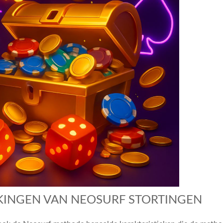
KINGEN VAN NEOSURF STORTINGEN