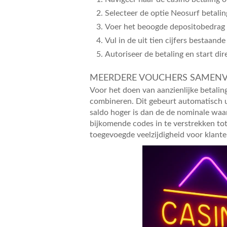
Selecteer de optie Neosurf betali
Voer het beoogde depositobedrag
Vul in de uit tien cijfers bestaand
Autoriseer de betaling en start di
MEERDERE VOUCHERS SAMEN
Voor het doen van aanzienlijke betalin
combineren. Dit gebeurt automatisch 
saldo hoger is dan de de nominale waa
bijkomende codes in te verstrekken tot
toegevoegde veelzijdigheid voor klante