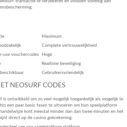
eosurf-transactie te verzekeren en voldoen volledig aan
vensbescherming.
tie
Maximum
oodzakelijk
Complete vertrouwelijkheid
le-use vouchercodes
Hoge
e
Realtime beveiliging
 beschikbaar
Gebruikersvriendelijk
MET NEOSURF CODES
 is ontwikkeld om zo veel mogelijk toegankelijk als mogelijk te
chts een paar basic fasen te uitvoeren om hun speelplatform
e handelwijze kost meestal minder dan dan twee minuten en het
jnt direct op de casino gokrekening.
onderdeel van ons speelplatform platform