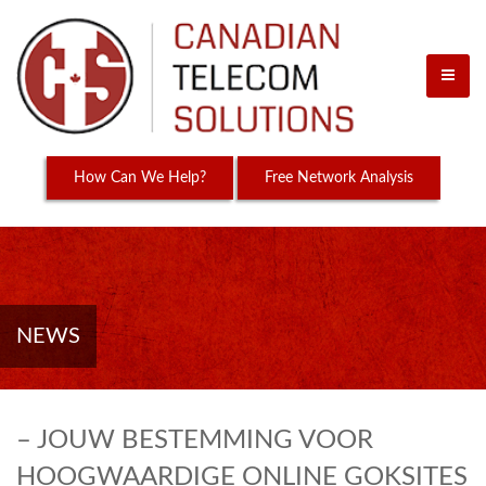
How Can We Help?
Free Network Analysis
NEWS
– JOUW BESTEMMING VOOR
HOOGWAARDIGE ONLINE GOKSITES