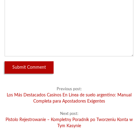
Previous post:
Los Más Destacados Casinos En Línea de suelo argentino: Manual
Completa para Apostadores Exigentes
Next post:
Pistolo Rejestrowanie – Kompletny Poradnik po Tworzeniu Konta w
Tym Kasynie