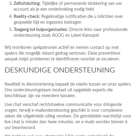
Zelfuitsluiting:
Tijdelijke of permanente blokkering van uw
account als je een onderbreking nodig hebt
Reality-check:
Regelmatige notificaties die u inlichten over
gespeelde tijd en ingezette bedragen
Toegang tot hulporganisaties:
Directe links naar professionele
ondersteuning zoals AGOG en Loket Kansspel
Wij monitoren spelpatronen actief en nemen contact op met
spelers die mogelijk riskant gedrag vertonen. Deze preventieve
aanpak helpt problemen te identificeren voordat ze escaleren.
DESKUNDIGE ONDERSTEUNING
Kwaliteit in dienstverlening bepaalt de relatie tussen en onze spelers.
Ons ondersteuningsteam bestaat uit opgeleide experts die
beschikbaar zijn via meerdere kanalen.
Live chat verschaf rechtstreekse communicatie voor dringende
vragen, terwijl e-mailondersteuning geschikt is voor complexere
zaken die uitgebreide uitleg vereisen. De gemiddelde reactietijd voor
live chat is minder dan twee minuten, en e-mails worden binnen 6
uur beantwoord.