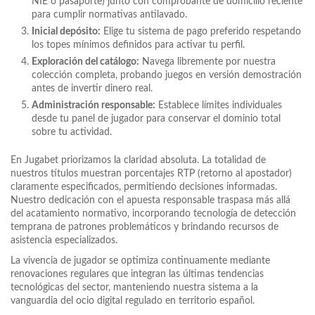
NIE o pasaporte) junto con comprobante de domicilio reciente
para cumplir normativas antilavado.
Inicial depósito:
Elige tu sistema de pago preferido respetando
los topes mínimos definidos para activar tu perfil.
Exploración del catálogo:
Navega libremente por nuestra
colección completa, probando juegos en versión demostración
antes de invertir dinero real.
Administración responsable:
Establece límites individuales
desde tu panel de jugador para conservar el dominio total
sobre tu actividad.
En Jugabet priorizamos la claridad absoluta. La totalidad de
nuestros títulos muestran porcentajes RTP (retorno al apostador)
claramente especificados, permitiendo decisiones informadas.
Nuestro dedicación con el apuesta responsable traspasa más allá
del acatamiento normativo, incorporando tecnología de detección
temprana de patrones problemáticos y brindando recursos de
asistencia especializados.
La vivencia de jugador se optimiza continuamente mediante
renovaciones regulares que integran las últimas tendencias
tecnológicas del sector, manteniendo nuestra sistema a la
vanguardia del ocio digital regulado en territorio español.