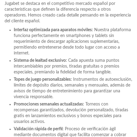
Jugabet se destaca en el competitivo mercado español por
características que definen la diferencia respecto a otros
operadores. Hemos creado cada detalle pensando en la experiencia
del cliente español.
Interfaz optimizada para aparatos móviles:
Nuestra plataforma
funciona perfectamente en smartphones y tablets sin
requerimiento de descargar aplicaciones suplementarias,
permitiendo entretenerse desde todo lugar con acceso a
internet.
Sistema de lealtad exclusivo:
Cada apuesta suma puntos
intercambiables por premios, tiradas gratuitas o premios
especiales, premiando la fidelidad de forma tangible.
Topes de juego personalizables:
Instrumentos de autoexclusión,
límites de depósito diarios, semanales y mensuales, además de
avisos de tiempo de entretenimiento para garantizar una
vivencia responsable.
Promociones semanales actualizadas:
Torneos con
recompensas garantizados, devolución personalizado, tiradas
gratis en lanzamientos exclusivos y bonos especiales para
usuarios activos.
Validación rápida de perfil:
Proceso de verificación ágil
mediante documentos digital que facilita comenzar a cobrar