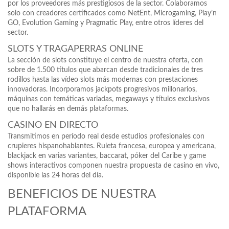
por los proveedores más prestigiosos de la sector. Colaboramos
solo con creadores certificados como NetEnt, Microgaming, Play’n
GO, Evolution Gaming y Pragmatic Play, entre otros líderes del
sector.
SLOTS Y TRAGAPERRAS ONLINE
La sección de slots constituye el centro de nuestra oferta, con
sobre de 1.500 títulos que abarcan desde tradicionales de tres
rodillos hasta las vídeo slots más modernas con prestaciones
innovadoras. Incorporamos jackpots progresivos millonarios,
máquinas con temáticas variadas, megaways y títulos exclusivos
que no hallarás en demás plataformas.
CASINO EN DIRECTO
Transmitimos en período real desde estudios profesionales con
crupieres hispanohablantes. Ruleta francesa, europea y americana,
blackjack en varias variantes, baccarat, póker del Caribe y game
shows interactivos componen nuestra propuesta de casino en vivo,
disponible las 24 horas del día.
BENEFICIOS DE NUESTRA
PLATAFORMA