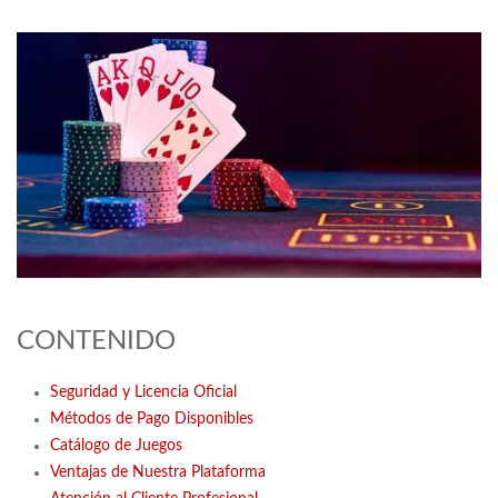
CONTENIDO
Seguridad y Licencia Oficial
Métodos de Pago Disponibles
Catálogo de Juegos
Ventajas de Nuestra Plataforma