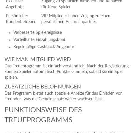
Exklusive
Zugang zu speziellen Aktionen und Rabatten
Angebote
für treue Spieler.
Persönlicher
VIP-Mitglieder haben Zugang zu einem
Kundenbetreuer
persönlichen Ansprechpartner.
Verbesserte Spielereignisse
Vorteilhafte Einzahlungsboni
Regelmäßige Cashback-Angebote
WIE MAN MITGLIED WIRD
Das Treueprogramm ist einfach verständlich. Nach der Registrierung
können Spieler automatisch Punkte sammeln, sobald sie ein Spiel
spielen.
ZUSÄTZLICHE BELOHNUNGEN
Das Programm bietet auch spezielle Anreize für das Einladen von
Freunden, was die Gemeinschaft weiter wachsen lässt.
FUNKTIONSWEISE DES
TREUEPROGRAMMS