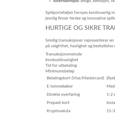
Alternativspill:
Bingo, kenospill, sk
Spillporteføljen fornyes kontinuerlig m
jevnlig finner ferske og innovative spill
HURTIGE OG SIKRE TR
Smidig transaksjoner representerer en v
på valgfrihet, hastighet og beskyttelse
Transaksjonsmetode
Innskuddsvarighet
Tid for utbetaling
Minimumsbeløp
Betalingskort (Visa/Mastercard)
Øyeb
E-lommebøker
Med 
Direkte overføring
1-2 
Prepaid-kort
Inst
Kryptovaluta
15-3