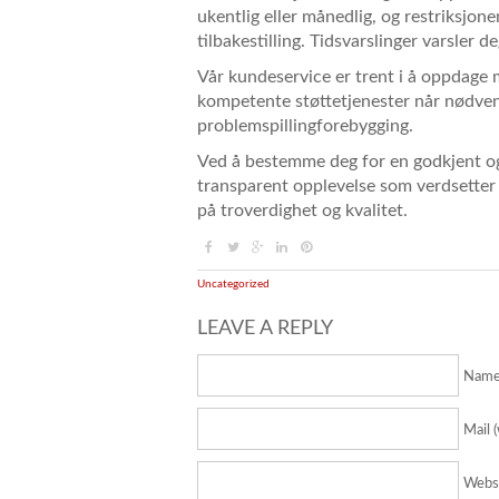
ukentlig eller månedlig, og restriksjon
tilbakestilling. Tidsvarslinger varsler
Vår kundeservice er trent i å oppdage m
kompetente støttetjenester når nødvend
problemspillingforebygging.
Ved å bestemme deg for en godkjent og 
transparent opplevelse som verdsetter 
på troverdighet og kvalitet.
Uncategorized
LEAVE A REPLY
Name 
Mail (
Webs