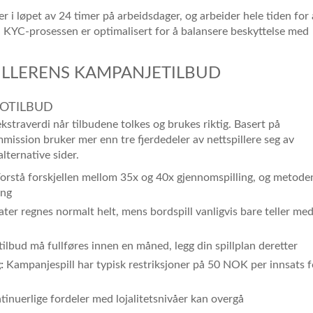
r i løpet av 24 timer på arbeidsdager, og arbeider hele tiden for 
 KYC-prosessen er optimalisert for å balansere beskyttelse med
ILLERENS KAMPANJETILBUD
MOTILBUD
traverdi når tilbudene tolkes og brukes riktig. Basert på
ission bruker mer enn tre fjerdedeler av nettspillere seg av
lternative sider.
orstå forskjellen mellom 35x og 40x gjennomspilling, og metode
ing
ter regnes normalt helt, mens bordspill vanligvis bare teller me
tilbud må fullføres innen en måned, legg din spillplan deretter
:
Kampanjespill har typisk restriksjoner på 50 NOK per innsats f
inuerlige fordeler med lojalitetsnivåer kan overgå