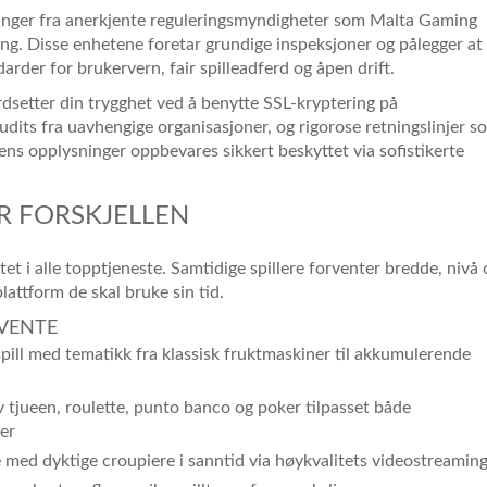
ninger fra anerkjente reguleringsmyndigheter som Malta Gaming
g. Disse enhetene foretar grundige inspeksjoner og pålegger at
rder for brukervern, fair spilleadferd og åpen drift.
dsetter din trygghet ved å benytte SSL-kryptering på
its fra uavhengige organisasjoner, og rigorose retningslinjer s
ns opplysninger oppbevares sikkert beskyttet via sofistikerte
R FORSKJELLEN
t i alle topptjeneste. Samtidige spillere forventer bredde, nivå 
lattform de skal bruke sin tid.
RVENTE
pill med tematikk fra klassisk fruktmaskiner til akkumulerende
tjueen, roulette, punto banco og poker tilpasset både
er
med dyktige croupiere i sanntid via høykvalitets videostreamin