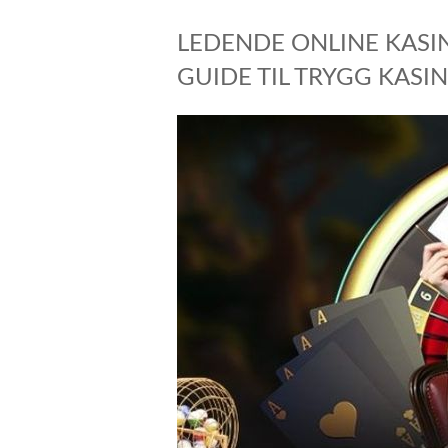
LEDENDE ONLINE KASIN
GUIDE TIL TRYGG KASI