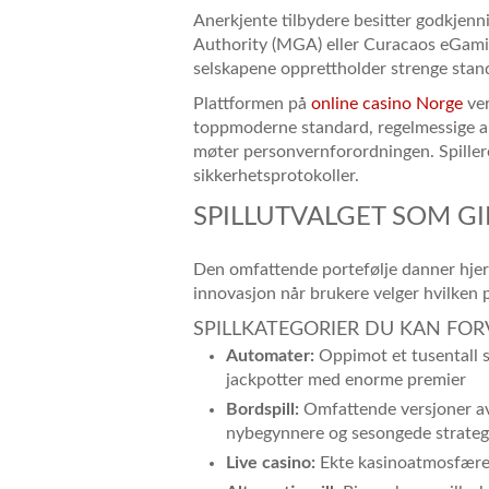
Anerkjente tilbydere besitter godkjen
Authority (MGA) eller Curacaos eGamin
selskapene opprettholder strenge standa
Plattformen på
online casino Norge
ver
toppmoderne standard, regelmessige aud
møter personvernforordningen. Spillere
sikkerhetsprotokoller.
SPILLUTVALGET SOM GI
Den omfattende portefølje danner hjerte
innovasjon når brukere velger hvilken p
SPILLKATEGORIER DU KAN FO
Automater:
Oppimot et tusentall s
jackpotter med enorme premier
Bordspill:
Omfattende versjoner av 
nybegynnere og sesongede strateg
Live casino:
Ekte kasinoatmosfære 