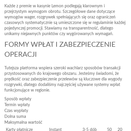
Każde z premie w kasynie Lemon podlegają klarownym i
przejrzystym wymogom obrotu. Szczegółowe dane dotyczące
wymogów wager, rozgrywek spełniających się oraz ograniczeń
czasowych systematycznie są umieszczone się w regulaminie każdej
pojedynczej promocji. Stawiamy na transparentność, dlatego
unikamy niejawnych punktów czy wygórowanych wymagań.
FORMY WPŁAT I ZABEZPIECZENIE
OPERACJI
Tutejsza platforma wspiera szeroki wachlarz sposobów transakcji
przystosowanych do krajowego obszaru. Jesteśmy świadomi, że
prędkość oraz zabezpieczenie przelewów są kluczowe dla wygody
rozgrywki, dlatego dodaliśmy najczęściej używane systemy wpłat
funkcjonujące w regionie.
Sposób wpłaty
Termin wpłaty
Czas wypłaty
Dolna suma
Maksymalna wartość
Karty płatnicze
Instant
3-5 dób
50
20