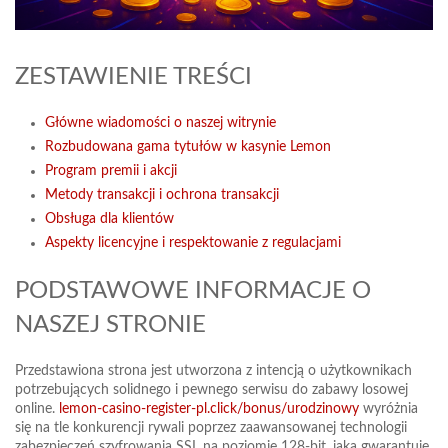
ZESTAWIENIE TREŚCI
Główne wiadomości o naszej witrynie
Rozbudowana gama tytułów w kasynie Lemon
Program premii i akcji
Metody transakcji i ochrona transakcji
Obsługa dla klientów
Aspekty licencyjne i respektowanie z regulacjami
PODSTAWOWE INFORMACJE O
NASZEJ STRONIE
Przedstawiona strona jest utworzona z intencją o użytkownikach
potrzebujących solidnego i pewnego serwisu do zabawy losowej
online.
lemon-casino-register-pl.click/bonus/urodzinowy
wyróżnia
się na tle konkurencji rywali poprzez zaawansowanej technologii
zabezpieczeń szyfrowania SSL na poziomie 128-bit, jaka gwarantuje