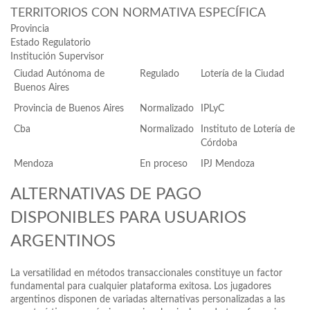
TERRITORIOS CON NORMATIVA ESPECÍFICA
Provincia
Estado Regulatorio
Institución Supervisor
Ciudad Autónoma de
Regulado
Lotería de la Ciudad
Buenos Aires
Provincia de Buenos Aires
Normalizado
IPLyC
Cba
Normalizado
Instituto de Lotería de
Córdoba
Mendoza
En proceso
IPJ Mendoza
ALTERNATIVAS DE PAGO
DISPONIBLES PARA USUARIOS
ARGENTINOS
La versatilidad en métodos transaccionales constituye un factor
fundamental para cualquier plataforma exitosa. Los jugadores
argentinos disponen de variadas alternativas personalizadas a las