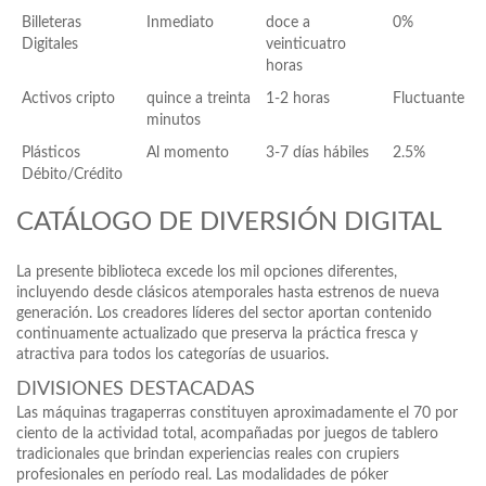
Billeteras
Inmediato
doce a
0%
Digitales
veinticuatro
horas
Activos cripto
quince a treinta
1-2 horas
Fluctuante
minutos
Plásticos
Al momento
3-7 días hábiles
2.5%
Débito/Crédito
CATÁLOGO DE DIVERSIÓN DIGITAL
La presente biblioteca excede los mil opciones diferentes,
incluyendo desde clásicos atemporales hasta estrenos de nueva
generación. Los creadores líderes del sector aportan contenido
continuamente actualizado que preserva la práctica fresca y
atractiva para todos los categorías de usuarios.
DIVISIONES DESTACADAS
Las máquinas tragaperras constituyen aproximadamente el 70 por
ciento de la actividad total, acompañadas por juegos de tablero
tradicionales que brindan experiencias reales con crupiers
profesionales en período real. Las modalidades de póker