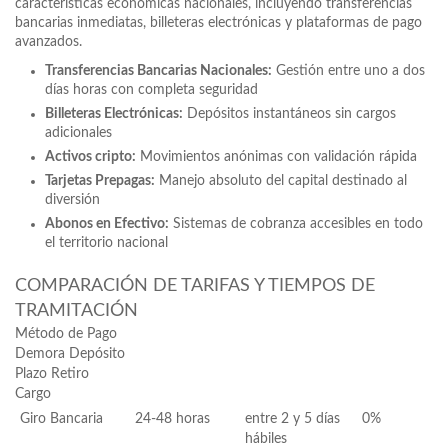
características económicas nacionales, incluyendo transferencias
bancarias inmediatas, billeteras electrónicas y plataformas de pago
avanzados.
Transferencias Bancarias Nacionales:
Gestión entre uno a dos
días horas con completa seguridad
Billeteras Electrónicas:
Depósitos instantáneos sin cargos
adicionales
Activos cripto:
Movimientos anónimas con validación rápida
Tarjetas Prepagas:
Manejo absoluto del capital destinado al
diversión
Abonos en Efectivo:
Sistemas de cobranza accesibles en todo
el territorio nacional
COMPARACIÓN DE TARIFAS Y TIEMPOS DE
TRAMITACIÓN
Método de Pago
Demora Depósito
Plazo Retiro
Cargo
Giro Bancaria
24-48 horas
entre 2 y 5 días
0%
hábiles