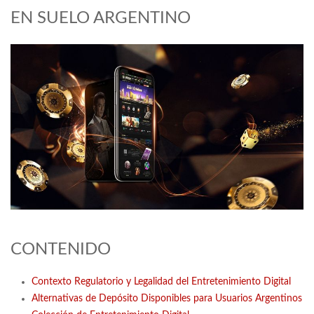
EN SUELO ARGENTINO
CONTENIDO
Contexto Regulatorio y Legalidad del Entretenimiento Digital
Alternativas de Depósito Disponibles para Usuarios Argentinos