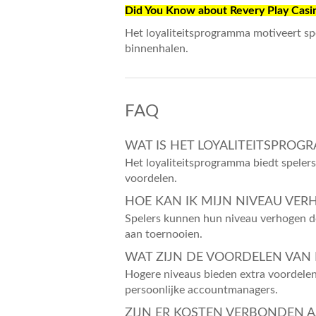
Did You Know about Revery Play Casi
Het loyaliteitsprogramma motiveert sp
binnenhalen.
FAQ
WAT IS HET LOYALITEITSPROG
Het loyaliteitsprogramma biedt spelers
voordelen.
HOE KAN IK MIJN NIVEAU VER
Spelers kunnen hun niveau verhogen do
aan toernooien.
WAT ZIJN DE VOORDELEN VAN 
Hogere niveaus bieden extra voordelen
persoonlijke accountmanagers.
ZIJN ER KOSTEN VERBONDEN 