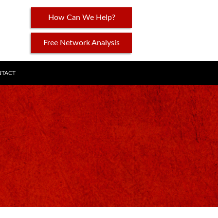
How Can We Help?
Free Network Analysis
TACT