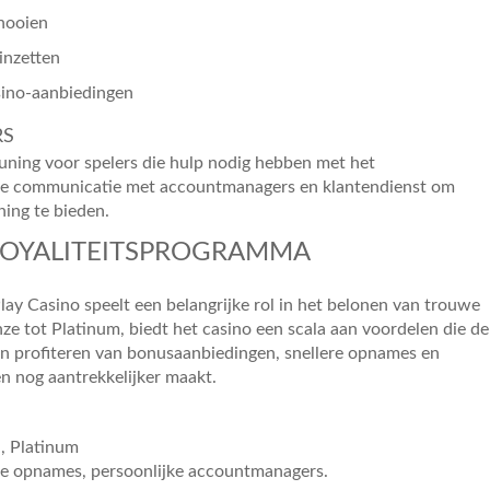
nooien
inzetten
sino-aanbiedingen
RS
uning voor spelers die hulp nodig hebben met het
cte communicatie met accountmanagers en klantendienst om
ing te bieden.
LOYALITEITSPROGRAMMA
ay Casino speelt een belangrijke rol in het belonen van trouwe
nze tot Platinum, biedt het casino een scala aan voordelen die de
en profiteren van bonusaanbiedingen, snellere opnames en
n nog aantrekkelijker maakt.
d, Platinum
re opnames, persoonlijke accountmanagers.