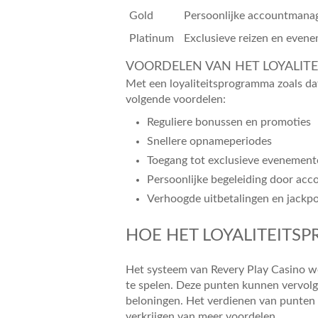
Gold
Persoonlijke accountmanag
Platinum
Exclusieve reizen en even
VOORDELEN VAN HET LOYALI
Met een loyaliteitsprogramma zoals da
volgende voordelen:
Reguliere bonussen en promoties
Snellere opnameperiodes
Toegang tot exclusieve evenement
Persoonlijke begeleiding door ac
Verhoogde uitbetalingen en jackp
HOE HET LOYALITEIT
Het systeem van Revery Play Casino w
te spelen. Deze punten kunnen vervolg
beloningen. Het verdienen van punten 
verkrijgen van meer voordelen.