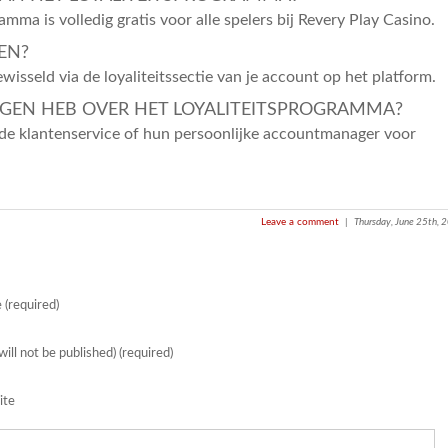
mma is volledig gratis voor alle spelers bij Revery Play Casino.
EN?
sseld via de loyaliteitssectie van je account op het platform.
AGEN HEB OVER HET LOYALITEITSPROGRAMMA?
e klantenservice of hun persoonlijke accountmanager voor
Leave a comment
|
Thursday, June 25th, 
(required)
will not be published) (required)
ite