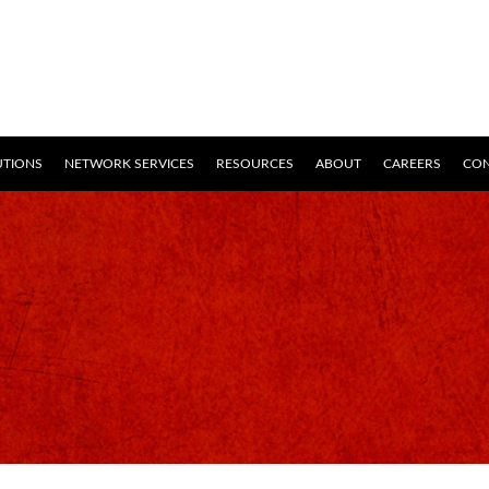
UTIONS
NETWORK SERVICES
RESOURCES
ABOUT
CAREERS
CON