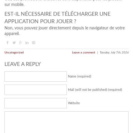
sur mobile.
EST-IL NÉCESSAIRE DE TÉLÉCHARGER UNE
APPLICATION POUR JOUER ?
Non, vous pouvez jouer directement depuis le navigateur de votre
appareil.
Uncategorized
Leave a comment
|
Tuesday, July 7th, 2026
LEAVE A REPLY
Name (required)
Mail (will not be published) (required)
Website