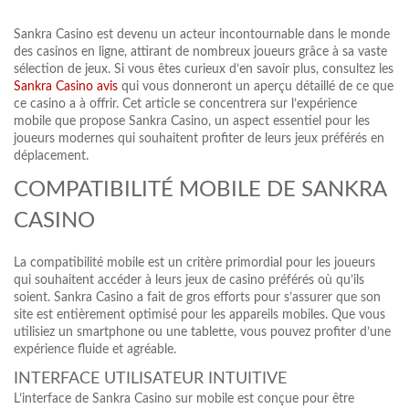
Sankra Casino est devenu un acteur incontournable dans le monde
des casinos en ligne, attirant de nombreux joueurs grâce à sa vaste
sélection de jeux. Si vous êtes curieux d’en savoir plus, consultez les
Sankra Casino avis
qui vous donneront un aperçu détaillé de ce que
ce casino a à offrir. Cet article se concentrera sur l’expérience
mobile que propose Sankra Casino, un aspect essentiel pour les
joueurs modernes qui souhaitent profiter de leurs jeux préférés en
déplacement.
COMPATIBILITÉ MOBILE DE SANKRA
CASINO
La compatibilité mobile est un critère primordial pour les joueurs
qui souhaitent accéder à leurs jeux de casino préférés où qu’ils
soient. Sankra Casino a fait de gros efforts pour s’assurer que son
site est entièrement optimisé pour les appareils mobiles. Que vous
utilisiez un smartphone ou une tablette, vous pouvez profiter d’une
expérience fluide et agréable.
INTERFACE UTILISATEUR INTUITIVE
L’interface de Sankra Casino sur mobile est conçue pour être