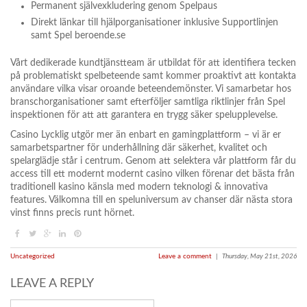
Permanent självexkludering genom Spelpaus
Direkt länkar till hjälporganisationer inklusive Supportlinjen
samt Spel beroende.se
Vårt dedikerade kundtjänstteam är utbildat för att identifiera tecken
på problematiskt spelbeteende samt kommer proaktivt att kontakta
användare vilka visar oroande beteendemönster. Vi samarbetar hos
branschorganisationer samt efterföljer samtliga riktlinjer från Spel
inspektionen för att att garantera en trygg säker spelupplevelse.
Casino Lycklig utgör mer än enbart en gamingplattform – vi är er
samarbetspartner för underhållning där säkerhet, kvalitet och
spelarglädje står i centrum. Genom att selektera vår plattform får du
access till ett modernt modernt casino vilken förenar det bästa från
traditionell kasino känsla med modern teknologi & innovativa
features. Välkomna till en speluniversum av chanser där nästa stora
vinst finns precis runt hörnet.
Uncategorized
Leave a comment
|
Thursday, May 21st, 2026
LEAVE A REPLY