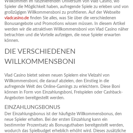
Willkommen im faszinierenden Universum von Vlad Casino, wo
Spieler die Möglichkeit haben, aufregende Spiele zu erleben und von
großzügigen Willkommensboni zu profitieren. Auf der Webseite
vladcasino.de
finden Sie alles, was Sie über die verschiedenen
Bonusangebote und Promotions wissen müssen. In diesem Artikel
werden wir die attraktiven Willkommensboni von Vlad Casino näher
betrachten und die Vorteile aufzeigen, die neue Spieler erwarten
können.
DIE VERSCHIEDENEN
WILLKOMMENSBONI
Vlad Casino bietet seinen neuen Spielern eine Vielzahl von
Willkommensboni, die darauf abzielen, den Einstieg in die
aufregende Welt des Online-Gamings zu erleichtern. Diese Boni
können in Form von Einzahlungsboni, Freispielen oder Cashback-
Angeboten bereitgestellt werden.
EINZAHLUNGSBONUS
Der Einzahlungsbonus ist der häufigste Willkommensbonus, den
neue Spieler erhalten. Bei der ersten Einzahlung kann ein
bestimmter Prozentsatz als Bonusguthaben bereitgestellt werden,
wodurch das Spielbudget erheblich erhöht wird. Dieses zusätzliche