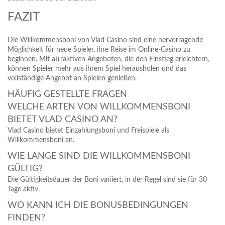
FAZIT
Die Willkommensboni von Vlad Casino sind eine hervorragende
Möglichkeit für neue Spieler, ihre Reise im Online-Casino zu
beginnen. Mit attraktiven Angeboten, die den Einstieg erleichtern,
können Spieler mehr aus ihrem Spiel herausholen und das
vollständige Angebot an Spielen genießen.
HÄUFIG GESTELLTE FRAGEN
WELCHE ARTEN VON WILLKOMMENSBONI
BIETET VLAD CASINO AN?
Vlad Casino bietet Einzahlungsboni und Freispiele als
Willkommensboni an.
WIE LANGE SIND DIE WILLKOMMENSBONI
GÜLTIG?
Die Gültigkeitsdauer der Boni variiert, in der Regel sind sie für 30
Tage aktiv.
WO KANN ICH DIE BONUSBEDINGUNGEN
FINDEN?