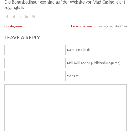
Die Bonusbedingungen sind auf der Website von Vlad Casino leicht
zugänglich.
Uncategorized
Leave a comment
|
Tuesday, July 7th, 2026
LEAVE A REPLY
Name (required)
Mail (will not be published) (required)
Website