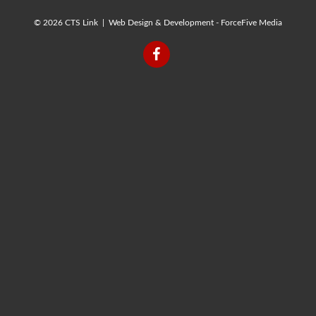
© 2026 CTS Link |
Web Design & Development
-
ForceFive Media