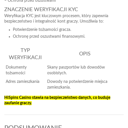
– Ochrona przed oszustwami
ZNACZENIE WERYFIKACJI KYC
Weryfikacja KYC jest kluczowym procesem, który zapewnia
bezpieczeństwo i integralność kont graczy. Umożliwia to:
Potwierdzenie tożsamości gracza.
Ochronę przed oszustwami finansowymi.
TYP
OPIS
WERYFIKACJI
Dokumenty
Skany paszportów lub dowodów
tożsamości
osobistych.
Adres zamieszkania
Dowody na potwierdzenie miejsca
zamieszkania.
HiSpins Casino stawia na bezpieczeństwo danych, co buduje
zaufanie graczy.