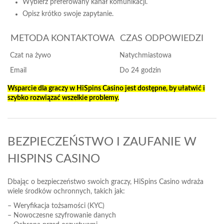
Wybierz preferowany kanał komunikacji.
Opisz krótko swoje zapytanie.
METODA KONTAKTOWA
CZAS ODPOWIEDZI
Czat na żywo
Natychmiastowa
Email
Do 24 godzin
Wsparcie dla graczy w HiSpins Casino jest dostępne, by ułatwić i
szybko rozwiązać wszelkie problemy.
BEZPIECZEŃSTWO I ZAUFANIE W
HISPINS CASINO
Dbając o bezpieczeństwo swoich graczy, HiSpins Casino wdraża
wiele środków ochronnych, takich jak:
– Weryfikacja tożsamości (KYC)
– Nowoczesne szyfrowanie danych