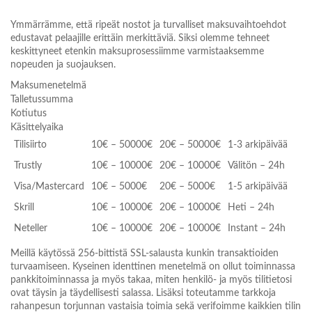
Ymmärrämme, että ripeät nostot ja turvalliset maksuvaihtoehdot
edustavat pelaajille erittäin merkittäviä. Siksi olemme tehneet
keskittyneet etenkin maksuprosessiimme varmistaaksemme
nopeuden ja suojauksen.
Maksumenetelmä
Talletussumma
Kotiutus
Käsittelyaika
Tilisiirto
10€ – 50000€
20€ – 50000€
1-3 arkipäivää
Trustly
10€ – 10000€
20€ – 10000€
Välitön – 24h
Visa/Mastercard
10€ – 5000€
20€ – 5000€
1-5 arkipäivää
Skrill
10€ – 10000€
20€ – 10000€
Heti – 24h
Neteller
10€ – 10000€
20€ – 10000€
Instant – 24h
Meillä käytössä 256-bittistä SSL-salausta kunkin transaktioiden
turvaamiseen. Kyseinen identtinen menetelmä on ollut toiminnassa
pankkitoiminnassa ja myös takaa, miten henkilö- ja myös tilitietosi
ovat täysin ja täydellisesti salassa. Lisäksi toteutamme tarkkoja
rahanpesun torjunnan vastaisia toimia sekä verifoimme kaikkien tilin