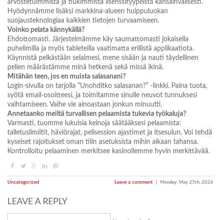
arvostetuimmista ja tiukimmista lisenssityypeistä kansainvälisesti.
Hyödynnämme lisäksi markkina-alueen huippuluokan
suojausteknologiaa kaikkien tietojen turvaamiseen.
Voinko pelata kännykällä?
Ehdottomasti. Järjestelmämme käy saumattomasti jokaisella
puhelimilla ja myös tableteilla vaatimatta erillistä applikaatiota.
Käynnistä pelkästään selaimesi, mene sisään ja nauti täydellinen
pelien määrästämme minä hetkenä sekä missä ikinä.
Mitähän teen, jos en muista salasanani?
Login-sivulla on tarjolla “Unohditko salasanan?” -linkki. Paina tuota,
syötä email-osoitteesi, ja toimitamme sinulle neuvot tunnuksesi
vaihtamiseen. Vaihe vie ainoastaan jonkun minuutti.
Annetaanko meiltä turvallisen pelaamista tukevia työkaluja?
Varmasti, tuomme lukuisia keinoja säätääksesi pelaamista:
talletuslimiitit, häviörajat, pelisession ajastimet ja itsesulun. Voi tehdä
kyseiset rajoitukset oman tilin asetuksista mihin aikaan tahansa.
Kontrolloitu pelaaminen merkitsee kasinollemme hyvin merkittävää.
Uncategorized
Leave a comment
|
Monday, May 25th, 2026
LEAVE A REPLY