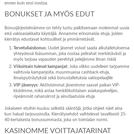
ennen kuin ensi nostoa.
BONUKSET JA MYÖS EDUT
Bonusjärjestelmämme on tehty luotu palkitsemaan molemmat uusia
että vakioasiakkaita käyttäjiä. Annamme erinomaisia etuja, joiden
kierrätys edustavat kohtuulliset ja ymmärrettävät.
Tervetuliaisbonus:
Uudet jäsenet voivat saada alkutalletuksensa
yhteydessä lisäsumman, joka nostaa pelirahat merkittävästi ja
myös tarjoaa vapauden perehtyä pelejämme ilman riskiä
Viikoittain tulevat kampanjat:
Joka viikko uudelleen tarjoamme
vaihtuvia kampanjoita, muunmuassa cashback-etuja,
ilmaispyöräytyksiä sekä bonustalletuksia vakiopelaajille
VIP-jäsenyys:
Aktiivisimmat jäsenimme saavat paikan VIP-
klubiimme, mikä antaa henkilökohtaisen asiakaspalvelijan,
ripeämmät rahansiirrot ja ainutlaatuisia etuja
Jokaiseen etuihin kuuluu selkeitä sääntöjä, jotka ohjeet näet aina
kun haluat tarjoussivulta. Kierrätysehdot vaihtelevat tavallisesti 25-
40-kertaisesta bonussummasta, joka on toimialan normi.
KASINOMME VOITTAJATARINAT