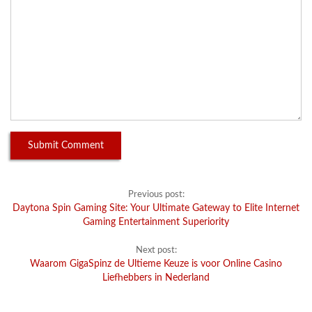
Previous post:
Daytona Spin Gaming Site: Your Ultimate Gateway to Elite Internet
Gaming Entertainment Superiority
Next post:
Waarom GigaSpinz de Ultieme Keuze is voor Online Casino
Liefhebbers in Nederland