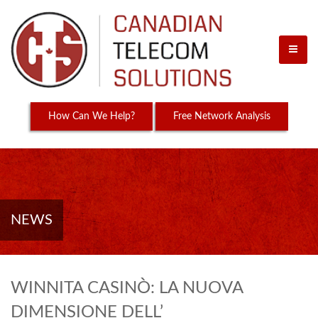
How Can We Help?
Free Network Analysis
NEWS
WINNITA CASINÒ: LA NUOVA
DIMENSIONE DELL’