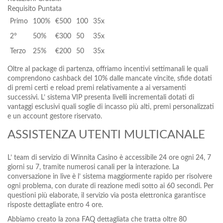
Requisito Puntata
Primo
100%
€500
100
35x
2°
50%
€300
50
35x
Terzo
25%
€200
50
35x
Oltre al package di partenza, offriamo incentivi settimanali le quali
comprendono cashback del 10% dalle mancate vincite, sfide dotati
di premi certi e reload premi relativamente a ai versamenti
successivi. L’ sistema VIP presenta livelli incrementali dotati di
vantaggi esclusivi quali soglie di incasso più alti, premi personalizzati
e un account gestore riservato.
ASSISTENZA UTENTI MULTICANALE
L’ team di servizio di Winnita Casino è accessibile 24 ore ogni 24, 7
giorni su 7, tramite numerosi canali per la interazione. La
conversazione in live è l’ sistema maggiormente rapido per risolvere
ogni problema, con durate di reazione medi sotto ai 60 secondi. Per
questioni più elaborate, il servizio via posta elettronica garantisce
risposte dettagliate entro 4 ore.
Abbiamo creato la zona FAQ dettagliata che tratta oltre 80