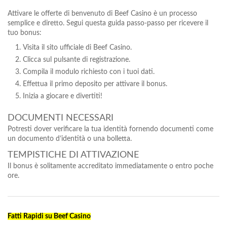
Attivare le offerte di benvenuto di Beef Casino è un processo
semplice e diretto. Segui questa guida passo-passo per ricevere il
tuo bonus:
Visita il sito ufficiale di Beef Casino.
Clicca sul pulsante di registrazione.
Compila il modulo richiesto con i tuoi dati.
Effettua il primo deposito per attivare il bonus.
Inizia a giocare e divertiti!
DOCUMENTI NECESSARI
Potresti dover verificare la tua identità fornendo documenti come
un documento d’identità o una bolletta.
TEMPISTICHE DI ATTIVAZIONE
Il bonus è solitamente accreditato immediatamente o entro poche
ore.
Fatti Rapidi su Beef Casino