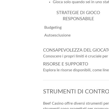
Gioca solo quando sei in uno sta
STRATEGIE DI GIOCO
RESPONSABILE
Budgeting
Autoesclusione
CONSAPEVOLEZZA DEL GIOCAT
Conoscere i propri limiti è cruciale per 
RISORSE E SUPPORTO
Esplora le risorse disponibili, come lin
STRUMENTI DI CONTRO
Beef Casino offre diversi strumenti per 
strumenti sono progettati per promuov