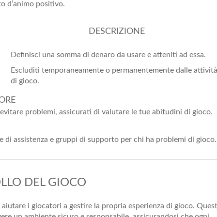
to d’animo positivo.
DESCRIZIONE
Definisci una somma di denaro da usare e atteniti ad essa.
Escluditi temporaneamente o permanentemente dalle attivit
di gioco.
ORE
evitare problemi, assicurati di valutare le tue abitudini di gioco.
ee di assistenza e gruppi di supporto per chi ha problemi di gioco.
LLO DEL GIOCO
aiutare i giocatori a gestire la propria esperienza di gioco. Quest
ere un ambiente sicuro e responsabile, assicurandosi che ogni