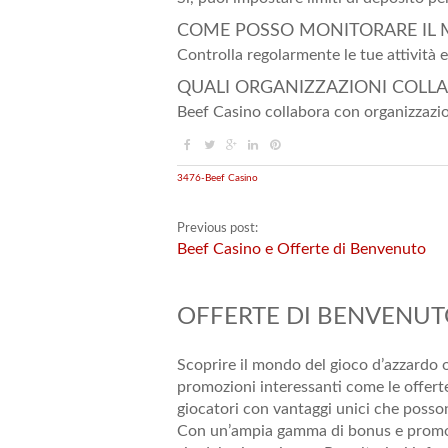
COME POSSO MONITORARE IL 
Controlla regolarmente le tue attività e
QUALI ORGANIZZAZIONI COLL
Beef Casino collabora con organizzaz
3476-Beef Casino
Previous post:
Beef Casino e Offerte di Benvenuto
OFFERTE DI BENVENUT
Scoprire il mondo del gioco d’azzardo 
promozioni interessanti come le offert
giocatori con vantaggi unici che posso
Con un’ampia gamma di bonus e promozio