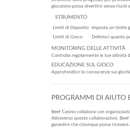
giocatore possa divertirsi senza rischi 
STRUMENTO
Limiti di Deposito
Imposta un limite g
Limiti di Gioco
Definisci quanto p
MONITORING DELLE ATTIVITÀ
Controlla regolarmente le tue attività d
EDUCAZIONE SUL GIOCO
Approfondisci le conoscenze sui giochi
PROGRAMMI DI AIUTO 
Beef Casino collabora con organizzazio
Attraverso queste collaborazioni, Beef 
garantire che chiunque possa ricevere