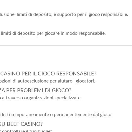
usione, limiti di deposito, e supporto per il gioco responsabile.
re limiti di deposito per giocare in modo responsabile.
CASINO PER IL GIOCO RESPONSABILE?
pzioni di autoesclusione per aiutare i giocatori.
A PER PROBLEMI DI GIOCO?
 attraverso organizzazioni specializzate.
cluderti temporaneamente o permanentemente dal gioco.
SU BEEF CASINO?
r controllare il tuo budget.