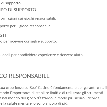
i di supporto
IPO DI SUPPORTO
ormazioni sui giochi responsabili.
porto per il gioco responsabile.
STI
co per ricevere consigli e supporto.
 locali per condividere esperienze e ricevere aiuto.
CO RESPONSABILE
 tua esperienza su Beef Casino è fondamentale per garantire sia i
ndo l’importanza di stabilire limiti e di utilizzare gli strumenti
re nel mondo del gioco d’azzardo in modo più sicuro. Ricorda,
 e la salute mentale lo sono ancora di più.