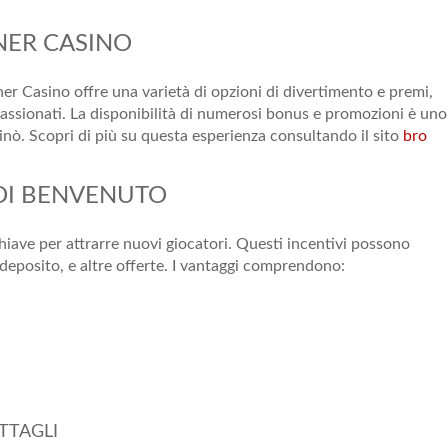
NER CASINO
er Casino offre una varietà di opzioni di divertimento e premi,
passionati. La disponibilità di numerosi bonus e promozioni è uno
sinò. Scopri di più su questa esperienza consultando il sito
bro
DI BENVENUTO
iave per attrarre nuovi giocatori. Questi incentivi possono
 deposito, e altre offerte. I vantaggi comprendono:
TTAGLI