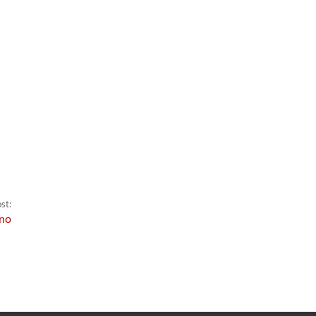
st:
ino