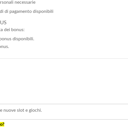
rsonali necessarie
di di pagamento disponibili
NUS
ta dei bonus:
 bonus disponibili.
onus.
e nuove slot e giochi.
o?