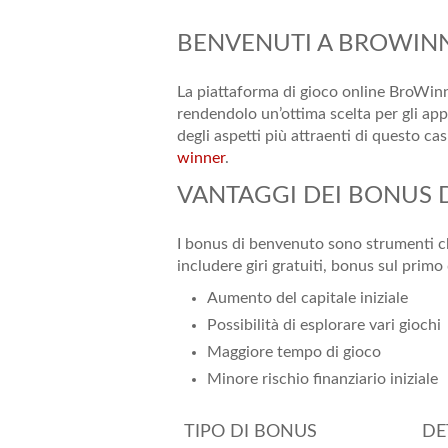
BENVENUTI A BROWIN
La piattaforma di gioco online BroWinn
rendendolo un’ottima scelta per gli ap
degli aspetti più attraenti di questo ca
winner
.
VANTAGGI DEI BONUS 
I bonus di benvenuto sono strumenti ch
includere giri gratuiti, bonus sul primo
Aumento del capitale iniziale
Possibilità di esplorare vari giochi
Maggiore tempo di gioco
Minore rischio finanziario iniziale
TIPO DI BONUS
DE