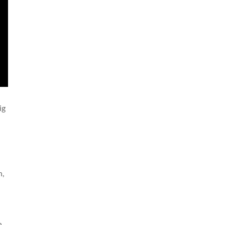
ig
n,
n