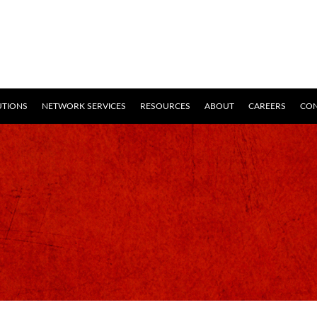
UTIONS
NETWORK SERVICES
RESOURCES
ABOUT
CAREERS
CON