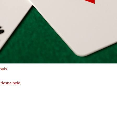
lhuis
tiesnelheid