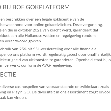
ID BIJ BOF GOKPLATFORM
 en beschikken over een legale goklicentie van de
dse waakhond voor online gokactiviteiten. Deze vergunning,
len die in oktober 2021 van kracht werd, garandeert dat
ldoet aan alle Hollandse wetten en regelgeving rondom
 en verantwoord gokken.
bruik van 256-bit SSL-versleuteling voor alle financiële
r spel op ons platform wordt regelmatig getest door onafhankelij
illekeurigheid van uitkomsten te garanderen. Openheid staat bij 
den verwerkt conform de AVG-regelgeving.
ECTIE
diverse casinospellen van vooraanstaande ontwikkelaars zoals
ng en Play’n GO. De diversiteit in ons assortiment zorgt ervoor
maak kan vinden.