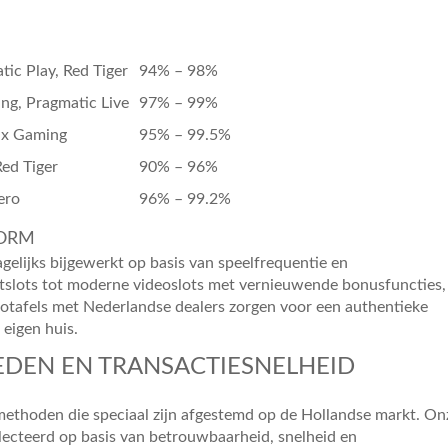
ic Play, Red Tiger
94% – 98%
ng, Pragmatic Live
97% – 99%
ax Gaming
95% – 99.5%
ed Tiger
90% – 96%
ero
96% – 99.2%
FORM
elijks bijgewerkt op basis van speelfrequentie en
uitslots tot moderne videoslots met vernieuwende bonusfuncties,
inotafels met Nederlandse dealers zorgen voor een authentieke
eigen huis.
DEN EN TRANSACTIESNELHEID
methoden die speciaal zijn afgestemd op de Hollandse markt. On
selecteerd op basis van betrouwbaarheid, snelheid en