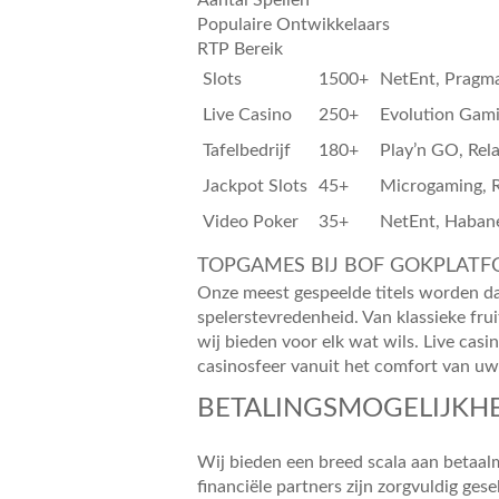
Aantal Spellen
Populaire Ontwikkelaars
RTP Bereik
Slots
1500+
NetEnt, Pragmat
Live Casino
250+
Evolution Gami
Tafelbedrijf
180+
Play’n GO, Rel
Jackpot Slots
45+
Microgaming, R
Video Poker
35+
NetEnt, Haban
TOPGAMES BIJ BOF GOKPLAT
Onze meest gespeelde titels worden dag
spelerstevredenheid. Van klassieke fr
wij bieden voor elk wat wils. Live cas
casinosfeer vanuit het comfort van uw 
BETALINGSMOGELIJKHE
Wij bieden een breed scala aan betaal
financiële partners zijn zorgvuldig ge