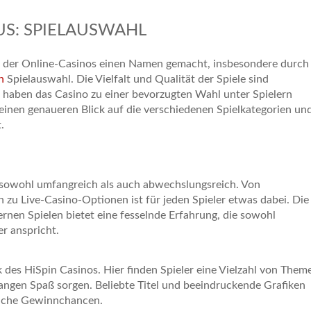
US: SPIELAUSWAHL
lt der Online-Casinos einen Namen gemacht, insbesondere durch
h
Spielauswahl. Die Vielfalt und Qualität der Spiele sind
d haben das Casino zu einer bevorzugten Wahl unter Spielern
 einen genaueren Blick auf die verschiedenen Spielkategorien un
.
t sowohl umfangreich als auch abwechslungsreich. Von
n zu Live-Casino-Optionen ist für jeden Spieler etwas dabei. Die
nen Spielen bietet eine fesselnde Erfahrung, die sowohl
er anspricht.
 des HiSpin Casinos. Hier finden Spieler eine Vielzahl von Them
angen Spaß sorgen. Beliebte Titel und beeindruckende Grafiken
reiche Gewinnchancen.