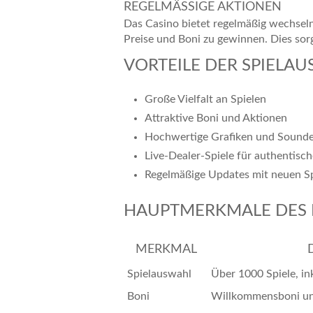
REGELMÄSSIGE AKTIONEN
Das Casino bietet regelmäßig wechselnd
Preise und Boni zu gewinnen. Dies sorgt
VORTEILE DER SPIELAU
Große Vielfalt an Spielen
Attraktive Boni und Aktionen
Hochwertige Grafiken und Sounde
Live-Dealer-Spiele für authentisch
Regelmäßige Updates mit neuen S
HAUPTMERKMALE DES H
MERKMAL
Spielauswahl
Über 1000 Spiele, in
Boni
Willkommensboni un