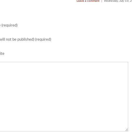
Leave a comment
|
Wednesday, July 1st, 
(required)
will not be published) (required)
ite