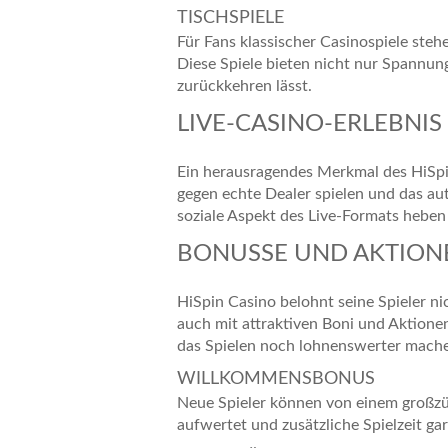
TISCHSPIELE
Für Fans klassischer Casinospiele steh
Diese Spiele bieten nicht nur Spannung
zurückkehren lässt.
LIVE-CASINO-ERLEBNIS
Ein herausragendes Merkmal des HiSpin
gegen echte Dealer spielen und das aut
soziale Aspekt des Live-Formats heben 
BONUSSE UND AKTION
HiSpin Casino belohnt seine Spieler n
auch mit attraktiven Boni und Aktione
das Spielen noch lohnenswerter mach
WILLKOMMENSBONUS
Neue Spieler können von einem großzü
aufwertet und zusätzliche Spielzeit gar