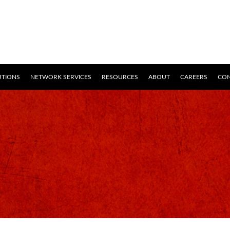
UTIONS
NETWORK SERVICES
RESOURCES
ABOUT
CAREERS
CON