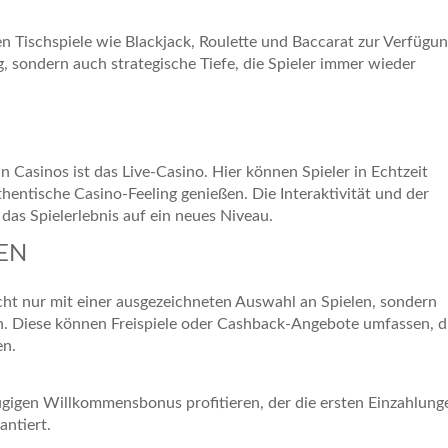
en Tischspiele wie Blackjack, Roulette und Baccarat zur Verfügun
, sondern auch strategische Tiefe, die Spieler immer wieder
 Casinos ist das Live-Casino. Hier können Spieler in Echtzeit
hentische Casino-Feeling genießen. Die Interaktivität und der
das Spielerlebnis auf ein neues Niveau.
EN
icht nur mit einer ausgezeichneten Auswahl an Spielen, sondern
n. Diese können Freispiele oder Cashback-Angebote umfassen, d
en.
gigen Willkommensbonus profitieren, der die ersten Einzahlung
antiert.